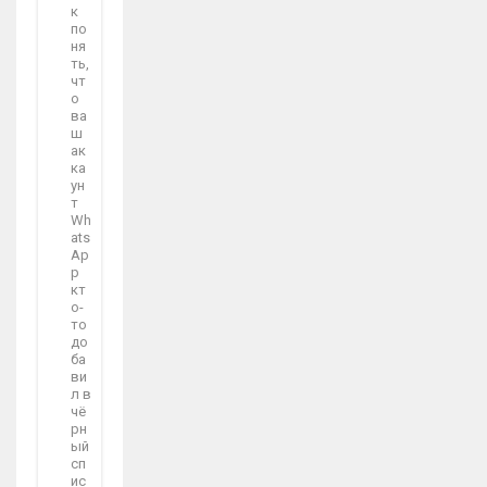
к
по
ня
ть,
чт
о
ва
ш
ак
ка
ун
т
Wh
ats
Ap
p
кт
о-
то
до
ба
ви
л в
чё
рн
ый
сп
ис