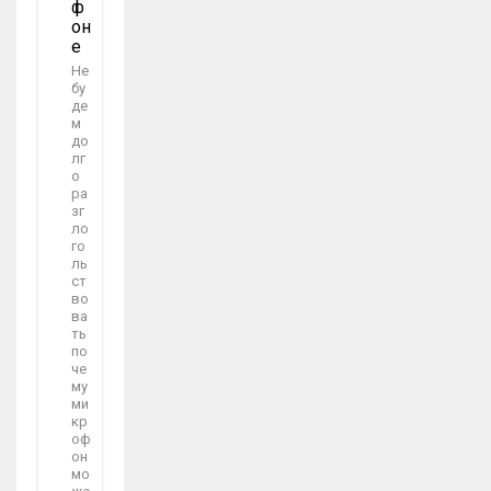
Ф
Он
Е
Не
бу
де
м
до
лг
о
ра
зг
ло
го
ль
ст
во
ва
ть
по
че
му
ми
кр
оф
он
мо