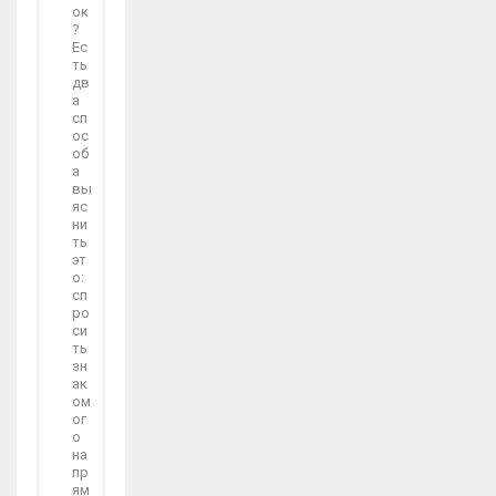
ок
?
Ес
ть
дв
а
сп
ос
об
а
вы
яс
ни
ть
эт
о:
сп
ро
си
ть
зн
ак
ом
ог
о
на
пр
ям