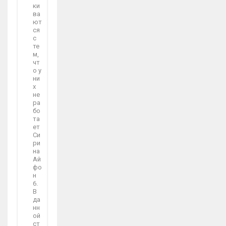
ки
ва
ют
ся
с
те
м,
чт
о у
ни
х
не
ра
бо
та
ет
Си
ри
на
Ай
фо
н
6.
В
да
нн
ой
ст