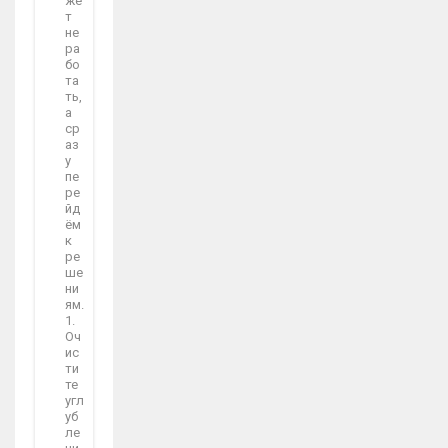
же
т
не
ра
бо
та
ть,
а
ср
аз
у
пе
ре
йд
ём
к
ре
ше
ни
ям.
1.
Оч
ис
ти
те
угл
уб
ле