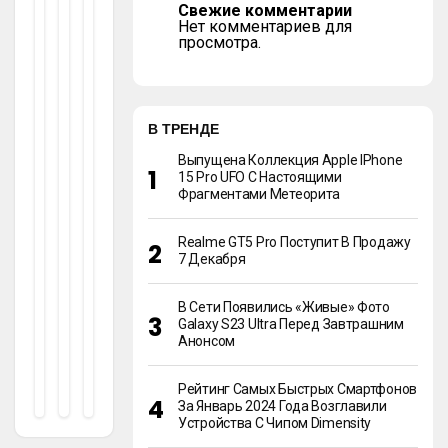
Он
Свежие комментарии
Ар
С
Нет комментариев для
Ов
Тф
М
просмотра.
С
Он
О
Л
Ов
Щ
Уч
20
Но
Ш
22
Й
Ей
Го
Ба
В ТРЕНДЕ
Ка
Да
Та
М
Ре
Выпущена Коллекция Apple IPhone
vet
Ер
Ей
15 Pro UFO С Настоящими
ua
Ой
В
Фрагментами Метеорита
1
(2
20
3.0
02
21
7.2
1)
Realme GT5 Pro Поступит В Продажу
Го
02
7 Декабря
Ду
4
vet
ua
vet
1
ua
В Сети Появились «живые» Фото
3.0
1
Galaxy S23 Ultra Перед Завтрашним
7.2
3.0
Анонсом
02
7.2
4
02
Рейтинг Самых Быстрых Смартфонов
4
За Январь 2024 Года Возглавили
Устройства С Чипом Dimensity