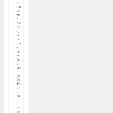
ль
ши
нс
тв
о
лю
де
й,
ко
то
ры
е
пр
ио
бр
ет
аю
т
се
бе
iPh
on
e
ча
ст
о
ст
ал