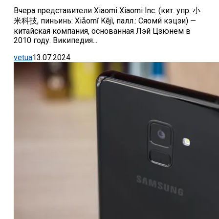
Вчера представители Xiaomi Xiaomi Inc. (кит. упр. 小
米科技, пиньинь: Xiǎomĭ Kējì, палл.: Сяоми́ кэцзи) —
китайская компания, основанная Лэй Цзюнем в
2010 году. Википедия...
vetua
13.07.2024