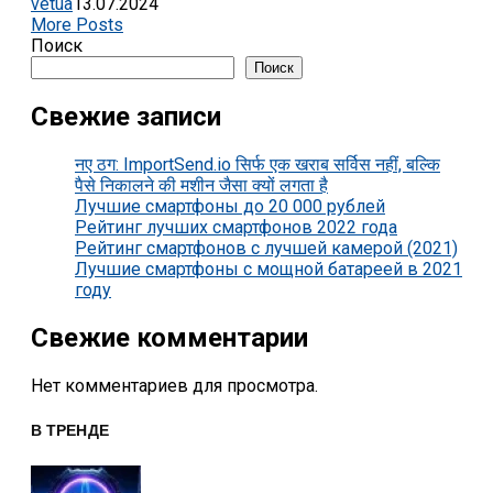
vetua
13.07.2024
More Posts
Поиск
Поиск
Свежие записи
नए ठग: ImportSend.io सिर्फ एक खराब सर्विस नहीं, बल्कि
पैसे निकालने की मशीन जैसा क्यों लगता है
Лучшие смартфоны до 20 000 рублей
Рейтинг лучших смартфонов 2022 года
Рейтинг смартфонов с лучшей камерой (2021)
Лучшие смартфоны с мощной батареей в 2021
году
Свежие комментарии
Нет комментариев для просмотра.
В ТРЕНДЕ