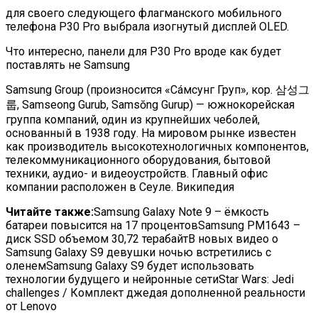
для своего следующего флагманского мобильного
телефона P30 Pro выбрала изогнутый дисплей OLED.
Что интересно, панели для P30 Pro вроде как будет
поставлять не
Samsung
Samsung Group (произносится «Сáмсунг Груп», кор. 삼성그
룹, Samseong Gurub, Samsŏng Gurup) — южнокорейская
группа компаний, один из крупнейших чеболей,
основанный в 1938 году. На мировом рынке известен
как производитель высокотехнологичных компонентов,
телекоммуникационного оборудования, бытовой
техники, аудио- и видеоустройств. Главный офис
компании расположен в Сеуле. Википедия
Читайте также:
Samsung Galaxy Note 9 – ёмкость
батареи повысится на 17 процентовSamsung PM1643 –
диск SSD объемом 30,72 терабайтВ новых видео о
Samsung Galaxy S9 девушки ночью встретились с
оленемSamsung Galaxy S9 будет использовать
технологии будущего и нейронные сетиStar Wars: Jedi
challenges / Комплект джедая дополненной реальности
от Lenovo