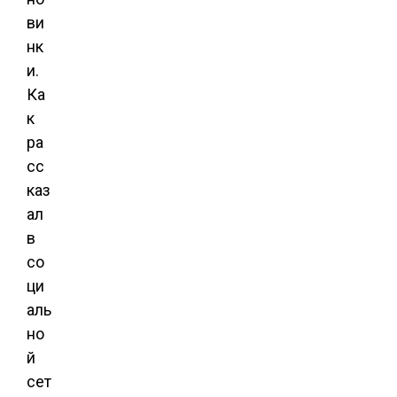
ви
нк
и.
Ка
к
ра
сс
каз
ал
в
со
ци
аль
но
й
сет