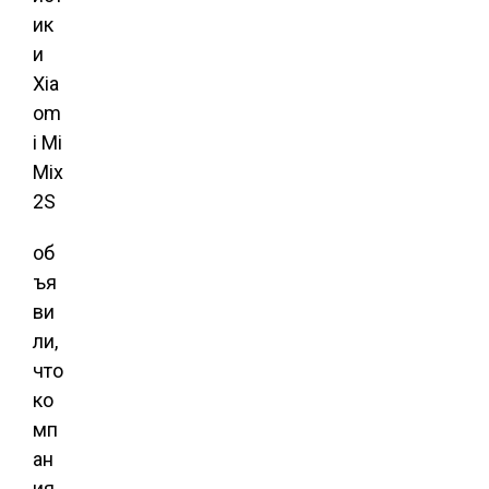
ик
и
Xia
om
i Mi
Mix
2S
об
ъя
ви
ли,
что
ко
мп
ан
ия