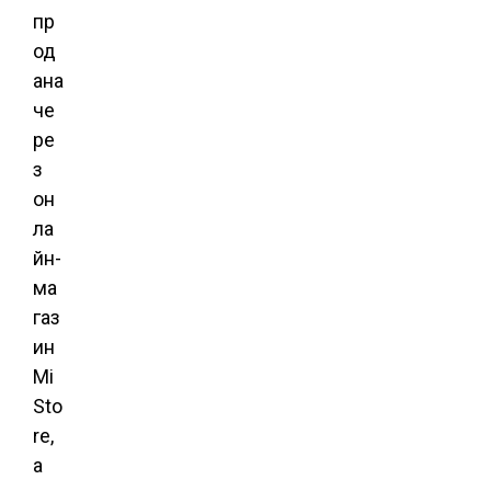
пр
од
ана
че
ре
з
он
ла
йн-
ма
газ
ин
Mi
Sto
re,
а