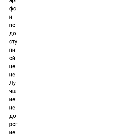
арт
фо
н
по
до
сту
пн
ой
це
не
Лу
чш
ие
не
до
рог
ие