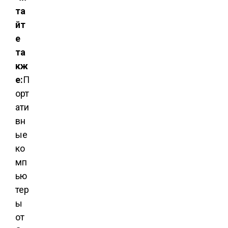
та
йт
е
та
кж
е:
П
орт
ати
вн
ые
ко
мп
ью
тер
ы
от