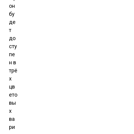
он
бу
де
т
до
сту
пе
н в
трё
х
цв
ето
вы
х
ва
ри