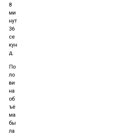
8
ми
нут
36
се
кун
д.
По
ло
ви
на
об
ъё
ма
бы
ла