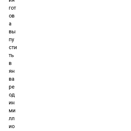
гот
ов
а
вы
пу
сти
ть
в
ян
ва
ре
од
ин
ми
лл
ио