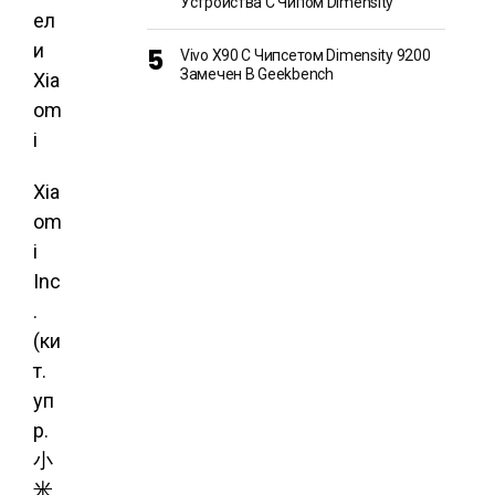
Устройства С Чипом Dimensity
ел
и
Vivo X90 С Чипсетом Dimensity 9200
Замечен В Geekbench
Xia
om
i
Xia
om
i
Inc
.
(ки
т.
уп
р.
小
米