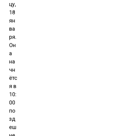
цу,
18
ян
ва
ря.
Он
а
на
чн
ётс
я в
10:
00
по
зд
еш
не