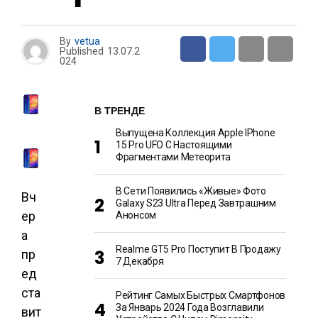
By
vetua
Published
13.07.2
024
В ТРЕНДЕ
Выпущена Коллекция Apple IPhone
15 Pro UFO С Настоящими
Фрагментами Метеорита
В Сети Появились «живые» Фото
Вч
Galaxy S23 Ultra Перед Завтрашним
ер
Анонсом
а
Realme GT5 Pro Поступит В Продажу
пр
7 Декабря
ед
ста
Рейтинг Самых Быстрых Смартфонов
За Январь 2024 Года Возглавили
вит