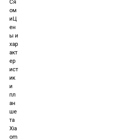
Ся
ом
иЦ
ен
ы и
хар
акт
ер
ист
ик
и
пл
ан
ше
та
Xia
om