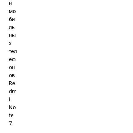
н
мо
би
ль
ны
х
тел
еф
он
ов
Re
dm
i
No
te
7.