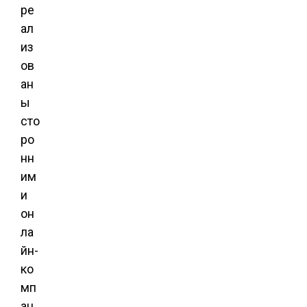
ре
ал
из
ов
ан
ы
сто
ро
нн
им
и
он
ла
йн-
ко
мп
ан