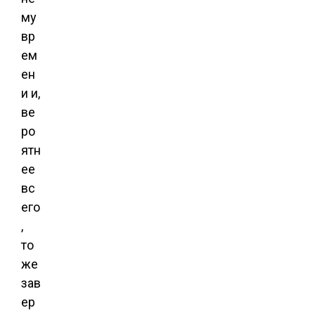
му
вр
ем
ен
и и,
ве
ро
ятн
ее
вс
его
,
то
же
зав
ер