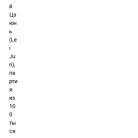
й
Цз
юн
ь
(Le
i
Ju
n),
па
рти
я
из
10
0
ты
ся