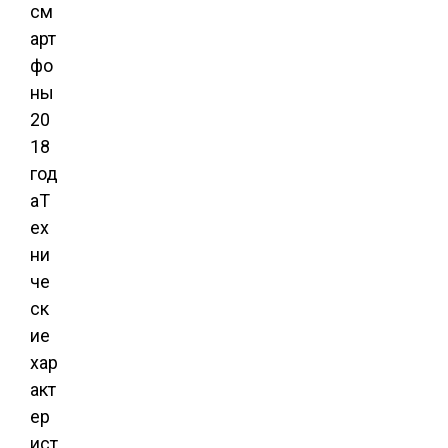
см
арт
фо
ны
20
18
год
аТ
ех
ни
че
ск
ие
хар
акт
ер
ист