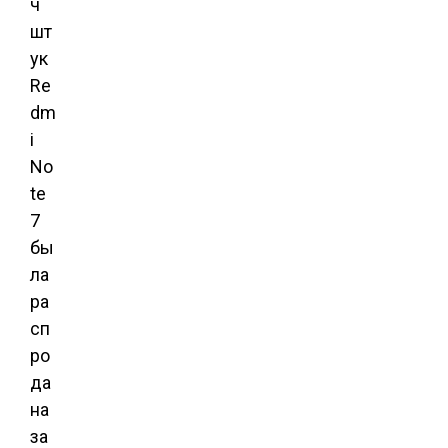
ч
шт
ук
Re
dm
i
No
te
7
бы
ла
ра
сп
ро
да
на
за