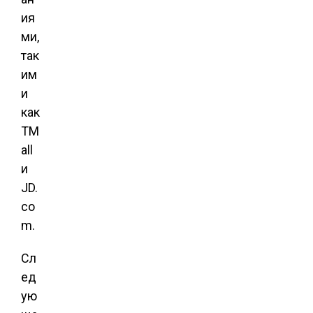
ия
ми,
так
им
и
как
TM
all
и
JD.
co
m.
Сл
ед
ую