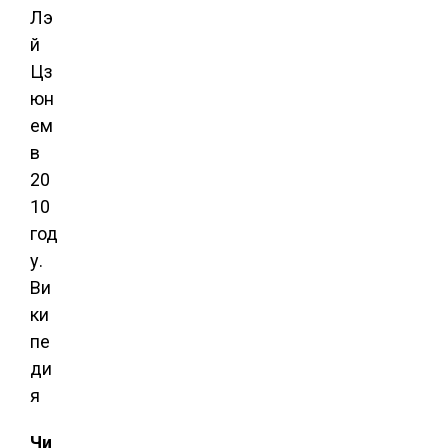
Лэ
й
Цз
юн
ем
в
20
10
год
у.
Ви
ки
пе
ди
я
Чи