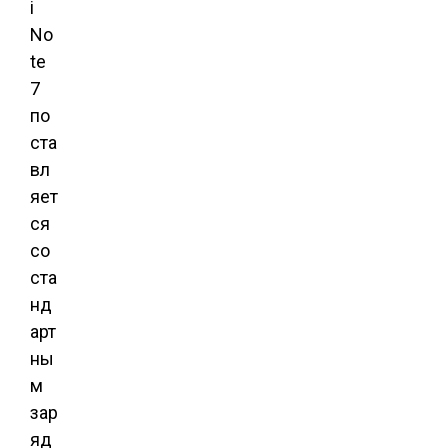
i
No
te
7
по
ста
вл
яет
ся
со
ста
нд
арт
ны
м
зар
яд