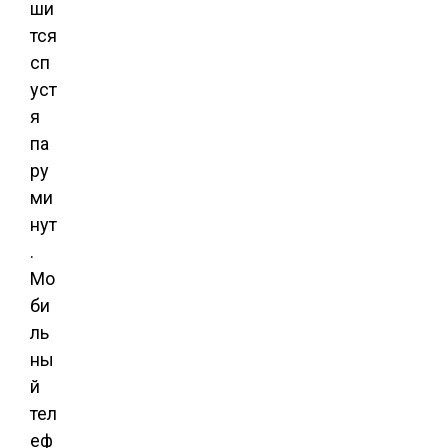
ши
тся
сп
уст
я
па
ру
ми
нут
.
Мо
би
ль
ны
й
тел
еф