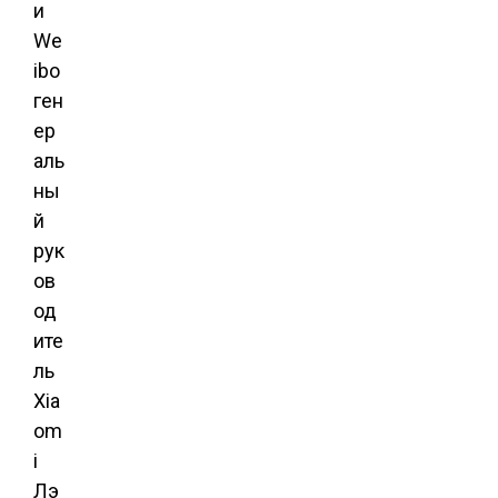
и
We
ibo
ген
ер
аль
ны
й
рук
ов
од
ите
ль
Xia
om
i
Лэ