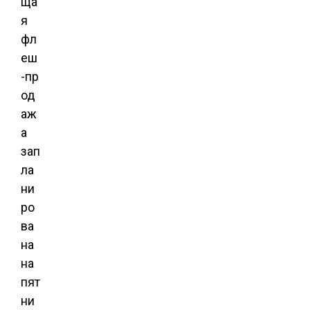
ща
я
фл
еш
-пр
од
аж
а
зап
ла
ни
ро
ва
на
на
пят
ни