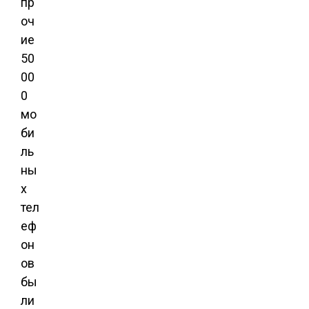
пр
оч
ие
50
00
0
мо
би
ль
ны
х
тел
еф
он
ов
бы
ли