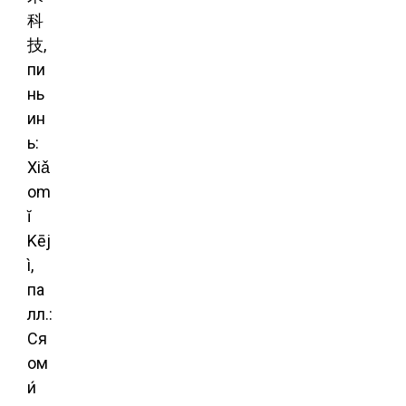
科
技,
пи
нь
ин
ь:
Xiǎ
om
ĭ
Kēj
ì,
па
лл.:
Ся
ом
и́