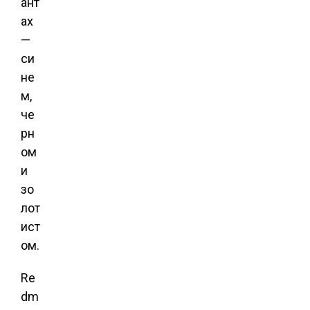
ант
ах
—
си
не
м,
че
рн
ом
и
зо
лот
ист
ом.
Re
dm