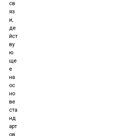
св
яз
и,
де
йст
ву
ю
ще
е
на
ос
но
ве
ста
нд
арт
ов