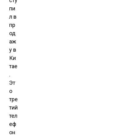
сту
пи
л в
пр
од
аж
у в
Ки
тае
.
Эт
о
тре
тий
тел
еф
он