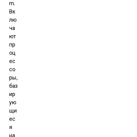
m.
Вк
лю
ча
ют
пр
оц
ес
со
ры,
баз
ир
ую
щи
ес
я
на