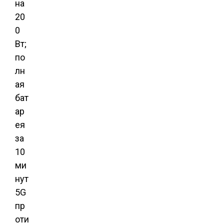
на
20
0
Вт;
по
лн
ая
бат
ар
ея
за
10
ми
нут
5G
пр
оти