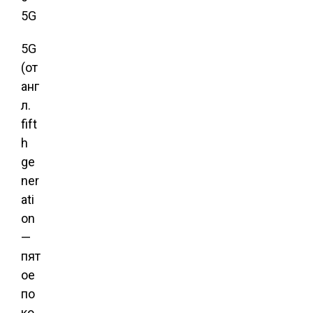
5G
5G
(от
анг
л.
fift
h
ge
ner
ati
on
—
пят
ое
по
ко