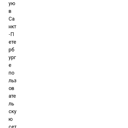
ую
в
Са
нкт
-П
ете
рб
ург
е
по
льз
ов
ате
ль
ску
ю
сет