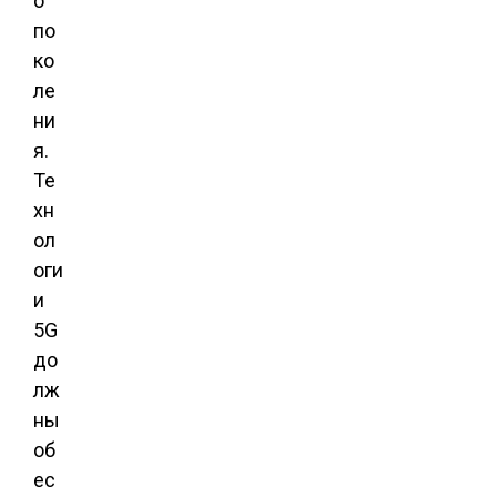
о
по
ко
ле
ни
я.
Те
хн
ол
оги
и
5G
до
лж
ны
об
ес