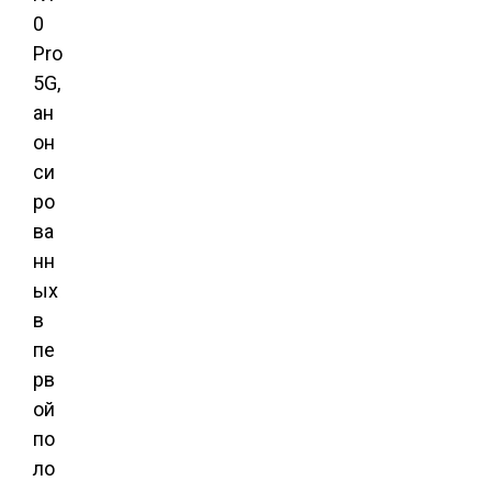
0
Pro
5G,
ан
он
си
ро
ва
нн
ых
в
пе
рв
ой
по
ло