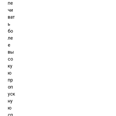
пе
чи
ват
ь
бо
ле
е
вы
со
ку
ю
пр
оп
уск
ну
ю
сп