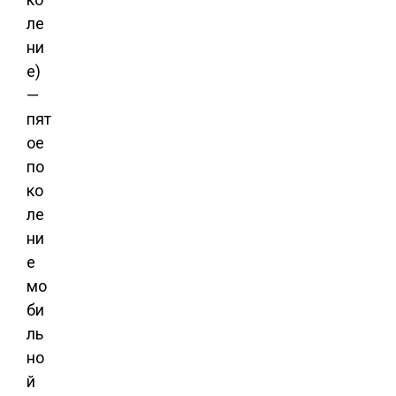
ле
ни
е)
—
пят
ое
по
ко
ле
ни
е
мо
би
ль
но
й