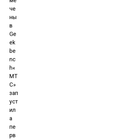
ме
че
ны
в
Ge
ek
be
nc
h«
МТ
С»
зап
уст
ил
а
пе
рв