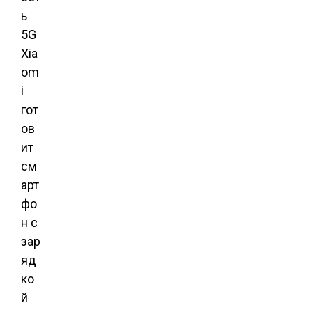
ь
5G
Xia
om
i
гот
ов
ит
см
арт
фо
н с
зар
яд
ко
й