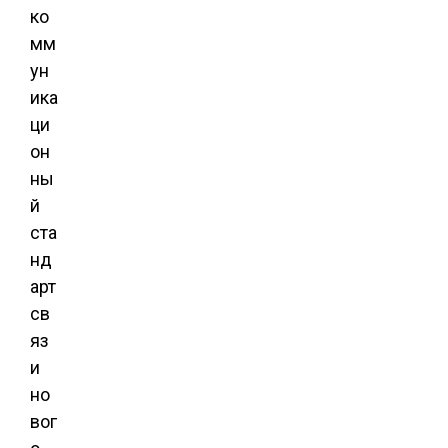
ко
мм
ун
ика
ци
он
ны
й
ста
нд
арт
св
яз
и
но
вог