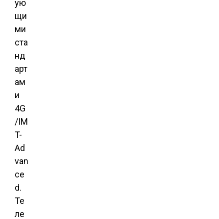
ую
щи
ми
ста
нд
арт
ам
и
4G
/IM
T-
Ad
van
ce
d.
Те
ле