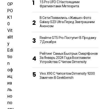
15 Pro UFO С Настоящими
OP
Фрагментами Метеорита
PO
K1
В Сети Появились «живые» Фото
Galaxy S23 Ultra Перед Завтрашним
0
Анонсом
Vit
alit
Realme GT5 Pro Поступит В Продажу
7 Декабря
y
Edi
Рейтинг Самых Быстрых Смартфонов
tio
За Январь 2024 Года Возглавили
Устройства С Чипом Dimensity
n
оф
Vivo X90 С Чипсетом Dimensity 9200
иц
Замечен В Geekbench
иа
ль
но
по