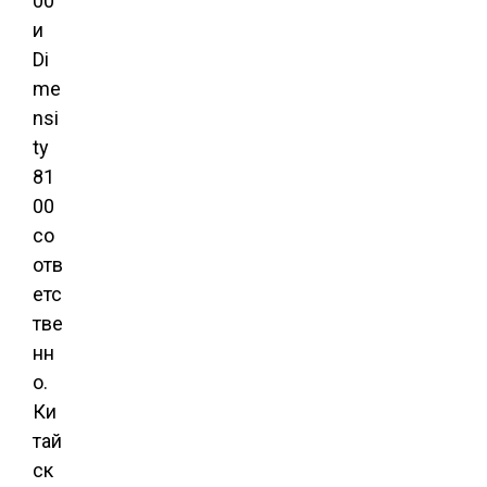
00
и
Di
me
nsi
ty
81
00
со
отв
етс
тве
нн
о.
Ки
тай
ск