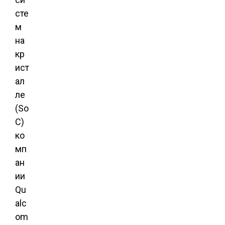
сте
м
на
кр
ист
ал
ле
(So
C)
ко
мп
ан
ии
Qu
alc
om