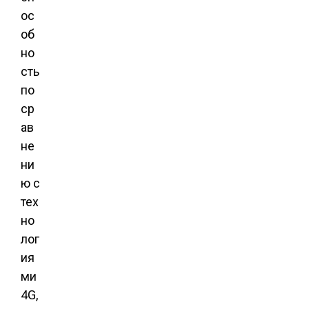
ос
об
но
сть
по
ср
ав
не
ни
ю с
тех
но
лог
ия
ми
4G,