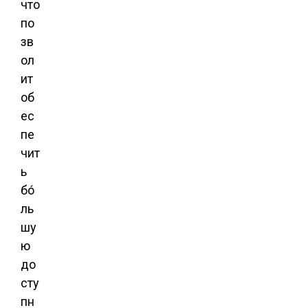
что
по
зв
ол
ит
об
ес
пе
чит
ь
бо́
ль
шу
ю
до
сту
пн