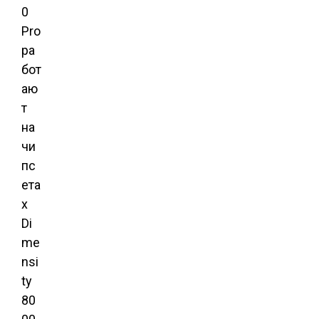
0
Pro
ра
бот
аю
т
на
чи
пс
ета
х
Di
me
nsi
ty
80