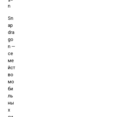
n
Sn
ap
dra
go
n —
се
ме
йст
во
мо
би
ль
ны
х
си