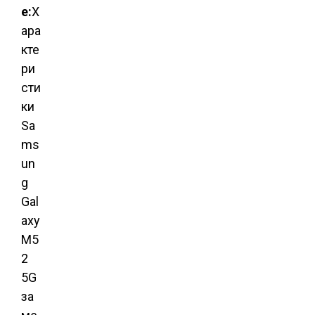
е:
Х
ара
кте
ри
сти
ки
Sa
ms
un
g
Gal
axy
M5
2
5G
за