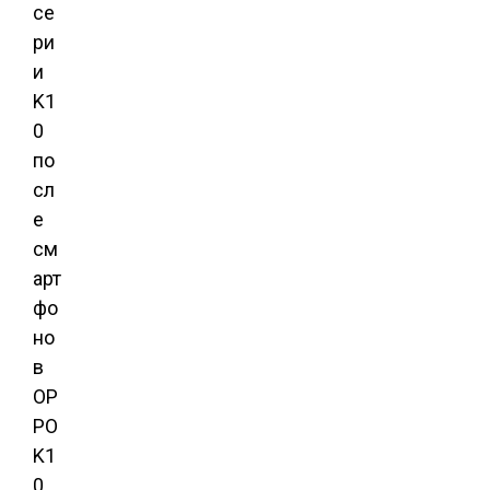
се
ри
и
K1
0
по
сл
е
см
арт
фо
но
в
OP
PO
K1
0