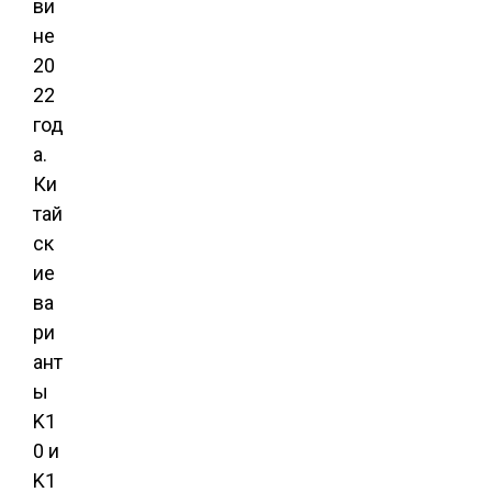
ви
не
20
22
год
а.
Ки
тай
ск
ие
ва
ри
ант
ы
K1
0 и
K1