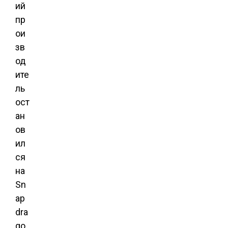
ий
пр
ои
зв
од
ите
ль
ост
ан
ов
ил
ся
на
Sn
ap
dra
go