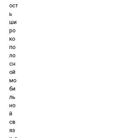
ост
ь
ши
ро
ко
по
ло
сн
ой
мо
би
ль
но
й
св
яз