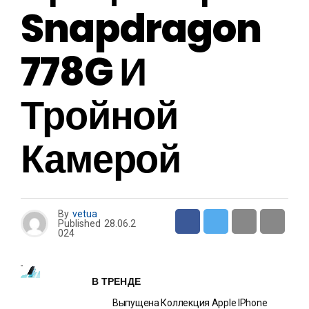
Snapdragon
778G И
Тройной
Камерой
By
vetua
Published
28.06.2
024
В ТРЕНДЕ
Выпущена Коллекция Apple IPhone