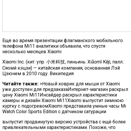
Ещё во время презентации флагманского мобильного
телефона Mi11 аналитики объявили, что спустя
несколько месяцев
Xiaomi
Xiaomi Inc. (кит. упр. 小米科技, пиньинь: Xiǎomĭ Kējì, палл.:
Сяоми́ кэцзи) — китайская компания, основанная Лэй
Цзюнем в 2010 году. Википедия
Читайте также:
>Новый коврик для мыши от Xiaomi
уже доступен для предзаказаИнтернет-магазин раскрыл
цену Xiaomi Mi11Инсайдер раскрыл характеристики
камеры и дизайн Xiaomi Mi11Xiaomi выпустит зимнюю
куртку с подогревомXiaomi представила умные часы Mi
Watch Color Sports Edition с датчиком сатурации
выпустит продвинутую версию устройства с ещё более
привлекательными характеристиками. Похоже, что