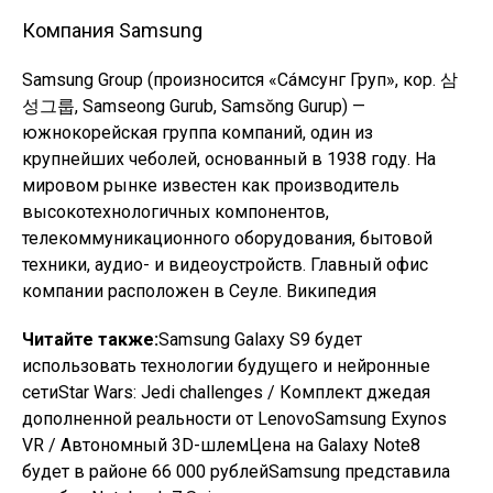
Компания
Samsung
Samsung Group (произносится «Сáмсунг Груп», кор. 삼
성그룹, Samseong Gurub, Samsŏng Gurup) —
южнокорейская группа компаний, один из
крупнейших чеболей, основанный в 1938 году. На
мировом рынке известен как производитель
высокотехнологичных компонентов,
телекоммуникационного оборудования, бытовой
техники, аудио- и видеоустройств. Главный офис
компании расположен в Сеуле. Википедия
Читайте также:
Samsung Galaxy S9 будет
использовать технологии будущего и нейронные
сетиStar Wars: Jedi challenges / Комплект джедая
дополненной реальности от LenovoSamsung Exynos
VR / Автономный 3D-шлемЦена на Galaxy Note8
будет в районе 66 000 рублейSamsung представила