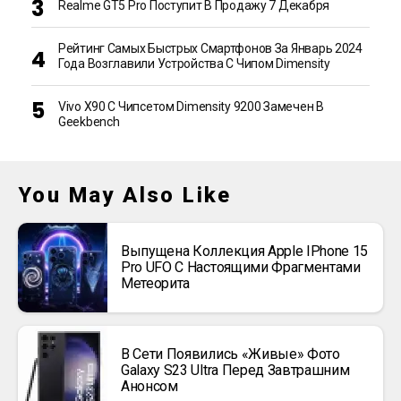
Realme GT5 Pro Поступит В Продажу 7 Декабря
Рейтинг Самых Быстрых Смартфонов За Январь 2024
Года Возглавили Устройства С Чипом Dimensity
Vivo X90 С Чипсетом Dimensity 9200 Замечен В
Geekbench
You May Also Like
Выпущена Коллекция Apple IPhone 15
Pro UFO С Настоящими Фрагментами
Метеорита
В Сети Появились «живые» Фото
Galaxy S23 Ultra Перед Завтрашним
Анонсом