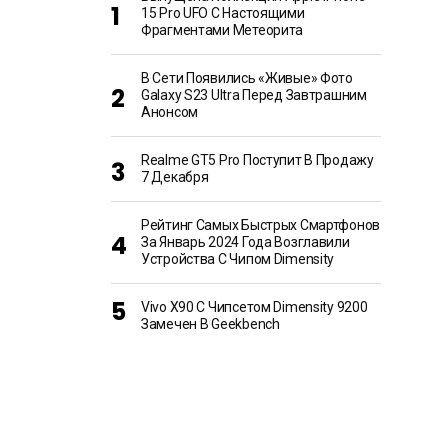
15 Pro UFO С Настоящими
Фрагментами Метеорита
В Сети Появились «живые» Фото
Galaxy S23 Ultra Перед Завтрашним
Анонсом
Realme GT5 Pro Поступит В Продажу
7 Декабря
Рейтинг Самых Быстрых Смартфонов
За Январь 2024 Года Возглавили
Устройства С Чипом Dimensity
Vivo X90 С Чипсетом Dimensity 9200
Замечен В Geekbench