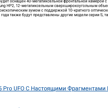
a будет оснащен 40-мегапиксельной фронтальной камерой 
ung HP2, 12-мегапиксельным сверхширокоугольным объек
скопическим зумом с поддержкой 10-кратного оптического
ода также будут представлены другие модели серии S, таки
5 Pro UFO С Настоящими Фрагментами