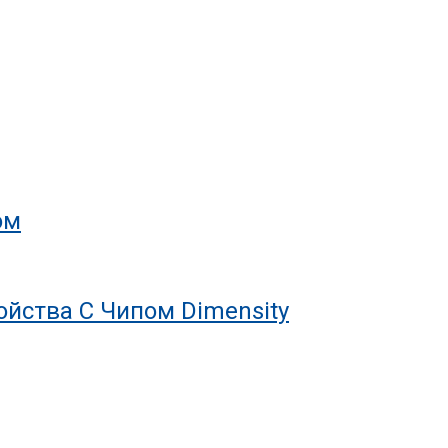
ом
йства С Чипом Dimensity