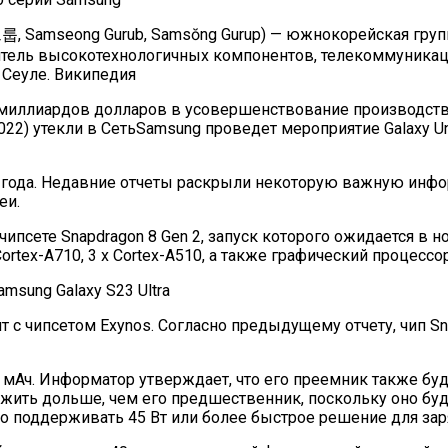
그룹, Samseong Gurub, Samsŏng Gurup) — южнокорейская груп
итель высокотехнологичных компонентов, телекоммуникаци
 Сеуле. Википедия
 миллиардов долларов в усовершенствование производст
022) утекли в СетьSamsung проведет мероприятие Galaxy 
23 года. Недавние отчеты раскрыли некоторую важную инф
еи.
чипсете Snapdragon 8 Gen 2, запуск которого ожидается в н
x Cortex-A710, 3 x Cortex-A510, а также графический проце
ант с чипсетом Exynos. Согласно предыдущему отчету, чип S
0 мАч. Информатор утверждает, что его преемник также бу
лужить дольше, чем его предшественник, поскольку оно б
о поддерживать 45 Вт или более быстрое решение для зар