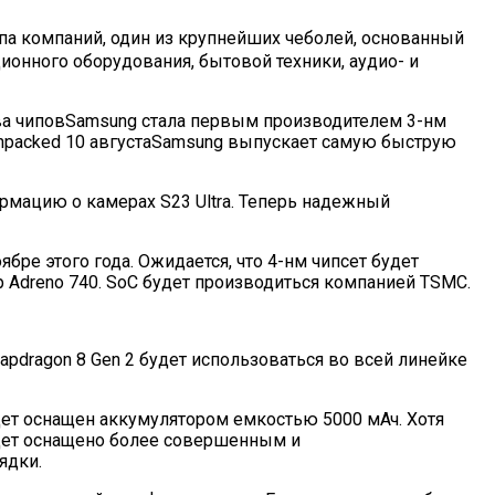
па компаний, один из крупнейших чеболей, основанный
онного оборудования, бытовой техники, аудио- и
ва чиповSamsung стала первым производителем 3-нм
Unpacked 10 августаSamsung выпускает самую быструю
ормацию о камерах S23 Ultra. Теперь надежный
оябре этого года. Ожидается, что 4-нм чипсет будет
ссор Adreno 740. SoC будет производиться компанией TSMC.
napdragon 8 Gen 2 будет использоваться во всей линейке
дет оснащен аккумулятором емкостью 5000 мАч. Хотя
удет оснащено более совершенным и
ядки.