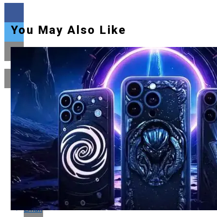
You May Also Like
Flipboard
Reddit
Pinterest
Whatsapp
Whatsapp
Email