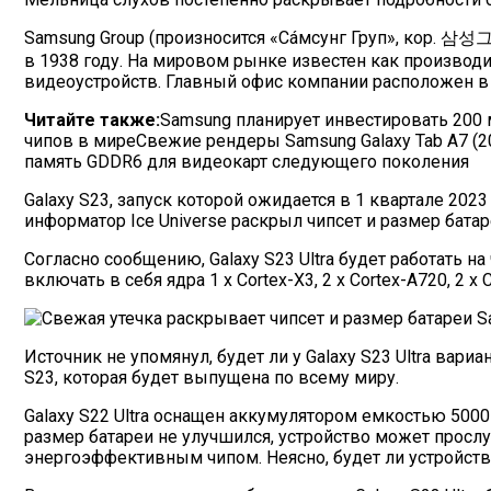
Samsung Group (произносится «Сáмсунг Груп», кор. 삼성
в 1938 году. На мировом рынке известен как производ
видеоустройств. Главный офис компании расположен в
Читайте также:
Samsung планирует инвестировать 200
чипов в миреСвежие рендеры Samsung Galaxy Tab A7 (2
память GDDR6 для видеокарт следующего поколения
Galaxy S23, запуск которой ожидается в 1 квартале 20
информатор Ice Universe раскрыл чипсет и размер батар
Согласно сообщению, Galaxy S23 Ultra будет работать на 
включать в себя ядра 1 x Cortex-X3, 2 x Cortex-A720, 2 
Источник не упомянул, будет ли у Galaxy S23 Ultra вари
S23, которая будет выпущена по всему миру.
Galaxy S22 Ultra оснащен аккумулятором емкостью 500
размер батареи не улучшился, устройство может прос
энергоэффективным чипом. Неясно, будет ли устройств