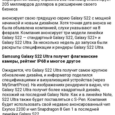
205 миллиардов долларов в расширение своего
бизнеса
анонсирует свою грядущую серию Galaxy S22 с мощной
начинкой и новым дизайном. Хотя точная дата анонса не
была объявлена компанией, слухи указывают на 8
февраля. Компания анонсирует три модели линейки
Galaxy S22 — стандартный Galaxy S22, Galaxy S22+ и
Galaxy S22 Ultra. За несколько недель до запуска были
раскрыты спецификации и рендеры Galaxy S22 Ultra.
Samsung Galaxy S22 Ultra получит флагманские
камеры, рейтинг IP68 и многое другое
Ожидается, что Galaxy S22 Ultra получит самое
крупное
обновление дизайна, и информатор поделился
спецификациями и визуализацией устройства (через
MySmartPrice). На изображениях рендеринга видно, что
Galaxy S22 Ultra получит более квадратный дизайн,
похожий на последний Galaxy Note. Как и в линейке Note,
S22 Ultra также будет поставляться с S-Pen. Компания
будет использовать свой недавно анонсированный чип
Exynos 2200 и чип Snapdragon 8 Gen 1 в последней
линейке Galaxy S22.