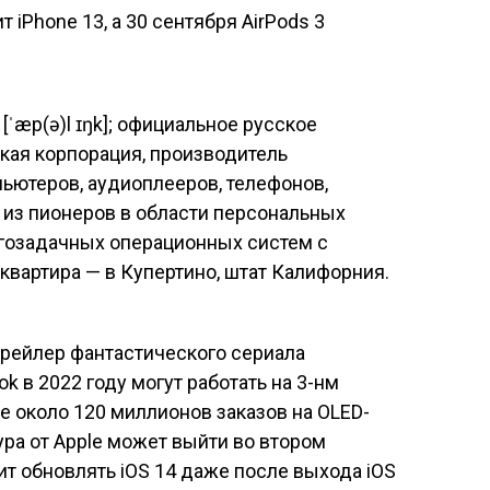
 [ˈæp(ə)l ɪŋk]; официальное русское
кая корпорация, производитель
ьютеров, аудиоплееров, телефонов,
 из пионеров в области персональных
гозадачных операционных систем с
вартира — в Купертино, штат Калифорния.
трейлер фантастического сериала
k в 2022 году могут работать на 3-нм
e около 120 миллионов заказов на OLED-
ура от Apple может выйти во втором
ит обновлять iOS 14 даже после выхода iOS