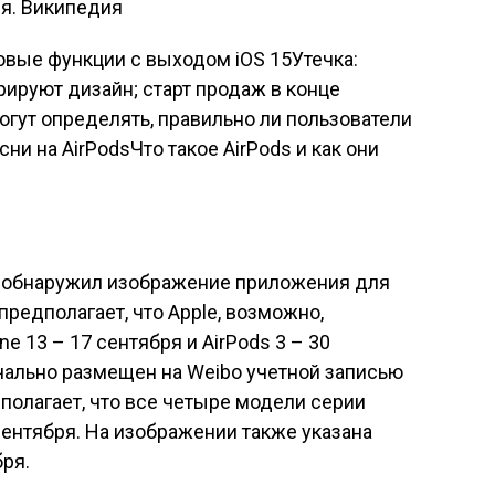
ия. Википедия
новые функции с выходом iOS 15Утечка:
рируют дизайн; старт продаж в конце
гут определять, правильно ли пользователи
ни на AirPodsЧто такое AirPods и как они
е обнаружил изображение приложения для
редполагает, что Apple, возможно,
e 13 – 17 сентября и AirPods 3 – 30
чально размещен на Weibo учетной записью
полагает, что все четыре модели серии
сентября. На изображении также указана
бря.