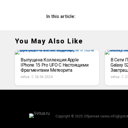
In this article:
You May Also Like
Выпущена Коллекция Apple
В Сети 
IPhone 15 Pro UFO С Настоящими
Galaxy S
Фрагментами Метеорита
Завтра
vetua
26.06.2024
vetua
2
Copyright © 2025 Обратная связь info@goto