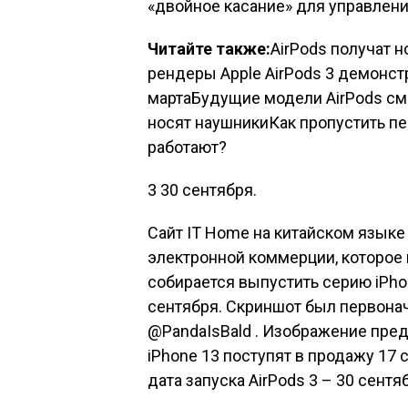
«двойное касание» для управлен
Читайте также:
AirPods получат 
рендеры Apple AirPods 3 демонст
мартаБудущие модели AirPods смо
носят наушникиКак пропустить пес
работают?
3 30 сентября.
Сайт IT Home на китайском язык
электронной коммерции, которое п
собирается выпустить серию iPhon
сентября. Скриншот был первона
@PandaIsBald . Изображение пред
iPhone 13 поступят в продажу 17 
дата запуска AirPods 3 – 30 сентя