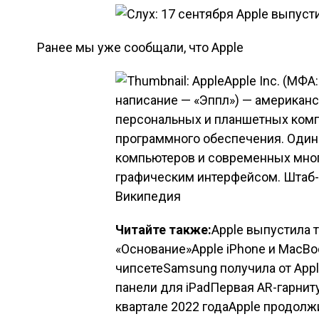
Ранее мы уже сообщали, что
Apple
Apple Inc. (МФА:
написание — «Эппл») — американс
персональных и планшетных комп
программного обеспечения. Один
компьютеров и современных мно
графическим интерфейсом. Штаб-к
Википедия
Читайте также:
Apple выпустила 
«Основание»Apple iPhone и MacBoo
чипсетеSamsung получила от Appl
панели для iPadПервая AR-гарнит
квартале 2022 годаApple продолж