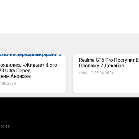
Realme GT5 Pro Поступит В
Появились «живые» Фото
Продажу 7 Декабря
23 Ultra Перед
vetua
26.06.2024
шним Анонсом
7.06.2024
top.ee