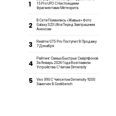
15 Pro UFO С Настоящими
Фрагментами Метеорита
В Сети Появились «живые» Фото
Galaxy S23 Ultra Перед Завтрашним
Анонсом
Realme GT5 Pro Поступит В Продажу
7 Декабря
Рейтинг Самых Быстрых Смартфонов
За Январь 2024 Года Возглавили
Устройства С Чипом Dimensity
Vivo X90 С Чипсетом Dimensity 9200
Замечен В Geekbench