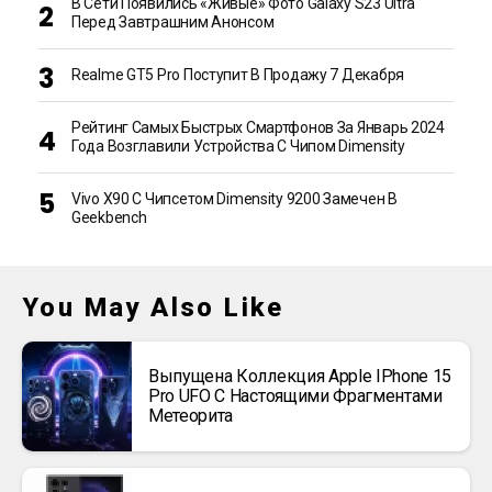
В Сети Появились «живые» Фото Galaxy S23 Ultra
Перед Завтрашним Анонсом
Realme GT5 Pro Поступит В Продажу 7 Декабря
Рейтинг Самых Быстрых Смартфонов За Январь 2024
Года Возглавили Устройства С Чипом Dimensity
Vivo X90 С Чипсетом Dimensity 9200 Замечен В
Geekbench
You May Also Like
Выпущена Коллекция Apple IPhone 15
Pro UFO С Настоящими Фрагментами
Метеорита