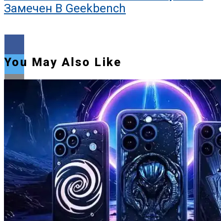
Замечен В Geekbench
You May Also Like
Flipboard
Reddit
Pinterest
Whatsapp
Whatsapp