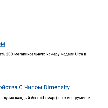
ом
еть 200-мегапиксельную камеру модели Ultra в
йства С Чипом Dimensity
 получил каждый Android-смартфон в инструменте