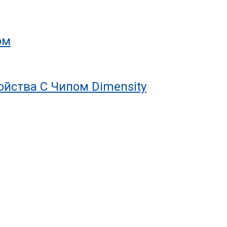
ом
йства С Чипом Dimensity