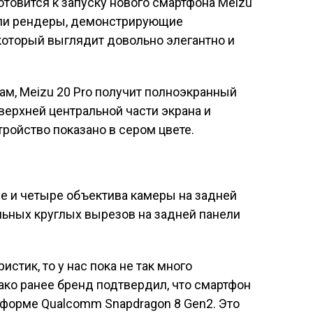
отовится к запуску нового смартфона Meizu
пали рендеры, демонстрирующие
который выглядит довольно элегантно и
м, Meizu 20 Pro получит полноэкранный
верхней центральной части экрана и
тройство показано в сером цвете.
е и четыре объектива камеры на задней
льных круглых вырезов на задней панели
истик, то у нас пока не так много
ако ранее бренд подтвердил, что смартфон
тформе Qualcomm Snapdragon 8 Gen2. Это