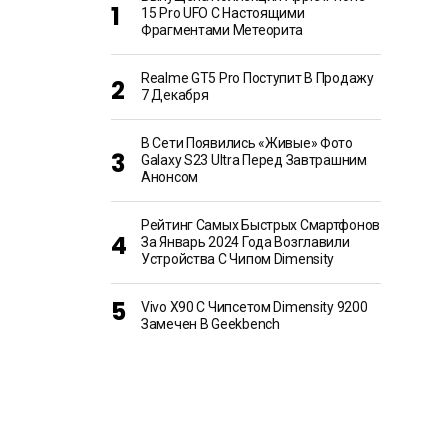
15 Pro UFO С Настоящими
Фрагментами Метеорита
Realme GT5 Pro Поступит В Продажу
7 Декабря
В Сети Появились «живые» Фото
Galaxy S23 Ultra Перед Завтрашним
Анонсом
Рейтинг Самых Быстрых Смартфонов
За Январь 2024 Года Возглавили
Устройства С Чипом Dimensity
Vivo X90 С Чипсетом Dimensity 9200
Замечен В Geekbench