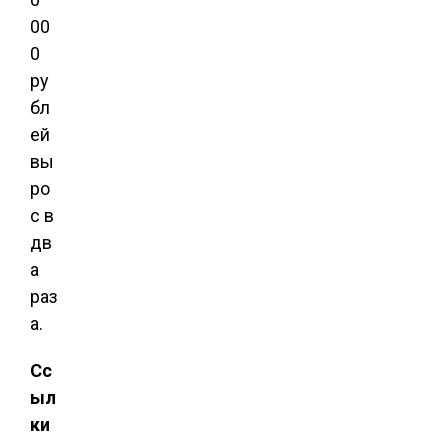
00
0
ру
бл
ей
вы
ро
с в
дв
а
раз
а.
Сс
ыл
ки