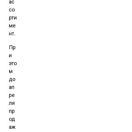
ас
со
рти
ме
нт.
Пр
и
это
м
до
ап
ре
ля
пр
од
аж