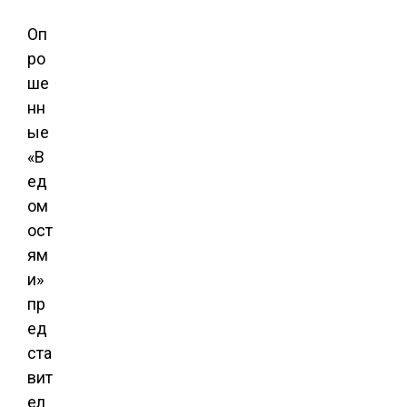
Оп
ро
ше
нн
ые
«В
ед
ом
ост
ям
и»
пр
ед
ста
вит
ел