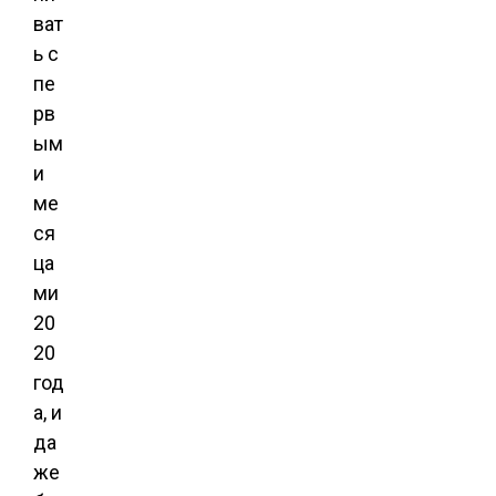
ват
ь с
пе
рв
ым
и
ме
ся
ца
ми
20
20
год
а, и
да
же