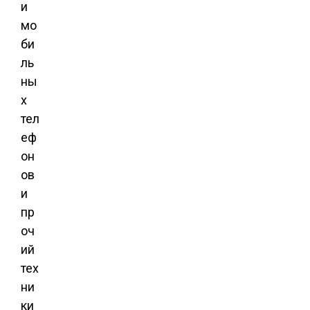
и
мо
би
ль
ны
х
тел
еф
он
ов
и
пр
оч
ий
тех
ни
ки