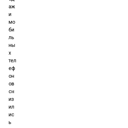
аж
и
мо
би
ль
ны
х
тел
еф
он
ов
сн
из
ил
ис
ь