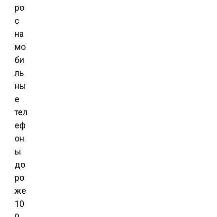
ро
с
на
мо
би
ль
ны
е
тел
еф
он
ы
до
ро
же
10
0