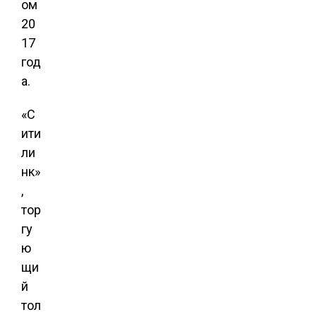
ом
20
17
год
а.
«С
ити
ли
нк»
,
тор
гу
ю
щи
й
тол