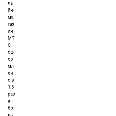
ла
йн-
ма
газ
ин
МТ
С
оф
ор
мл
ен
о в
1,5
раз
а
бо
ль