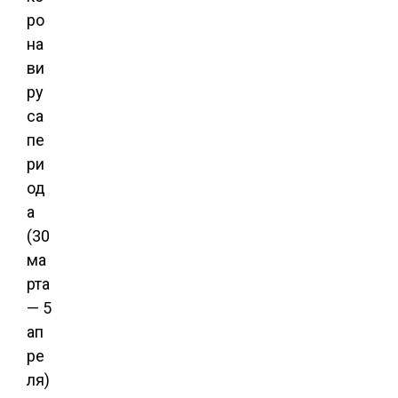
ро
на
ви
ру
са
пе
ри
од
а
(30
ма
рта
— 5
ап
ре
ля)