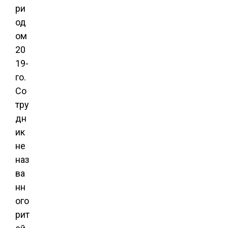
ри
од
ом
20
19-
го.
Со
тру
дн
ик
не
наз
ва
нн
ого
рит