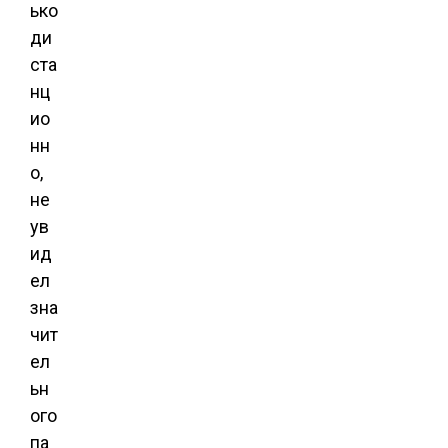
ько
ди
ста
нц
ио
нн
о,
не
ув
ид
ел
зна
чит
ел
ьн
ого
па