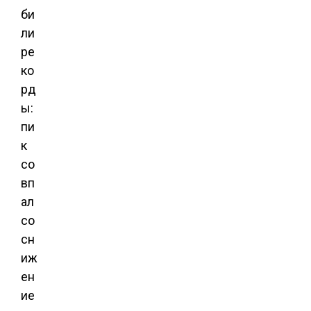
би
ли
ре
ко
рд
ы:
пи
к
со
вп
ал
со
сн
иж
ен
ие