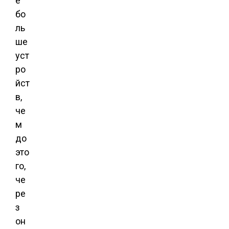
е
бо
ль
ше
уст
ро
йст
в,
че
м
до
это
го,
че
ре
з
он