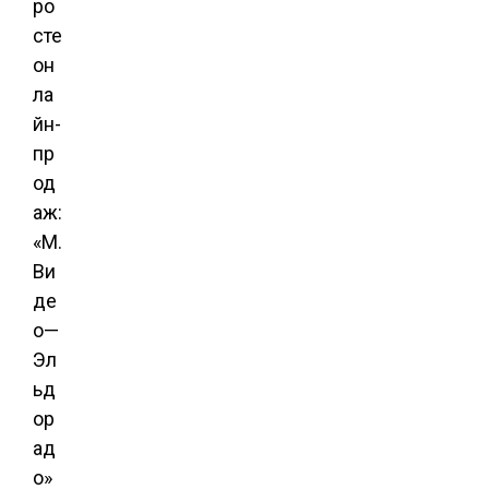
ро
сте
он
ла
йн-
пр
од
аж:
«М.
Ви
де
о—
Эл
ьд
ор
ад
о»