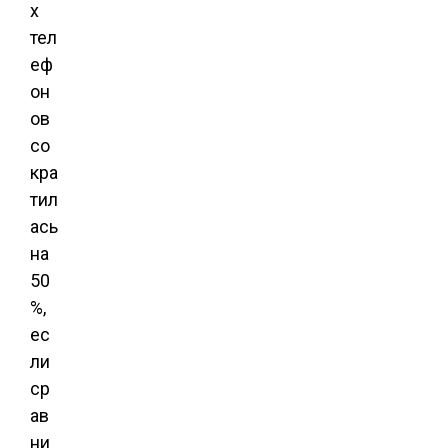
х
тел
еф
он
ов
со
кра
тил
ась
на
50
%,
ес
ли
ср
ав
ни