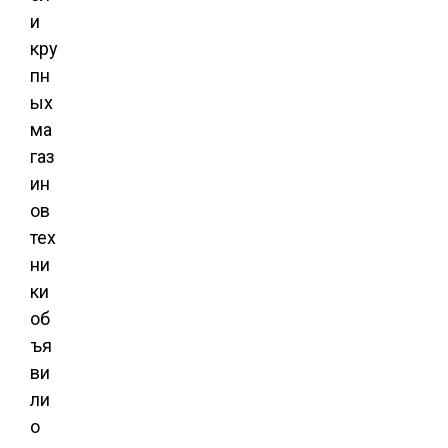
и
кру
пн
ых
ма
газ
ин
ов
тех
ни
ки
об
ъя
ви
ли
о