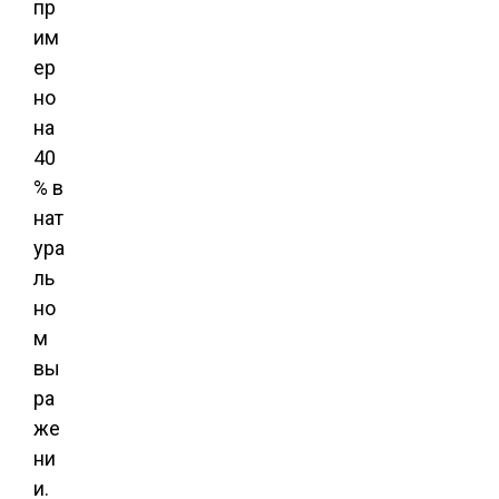
пр
им
ер
но
на
40
% в
нат
ура
ль
но
м
вы
ра
же
ни
и.