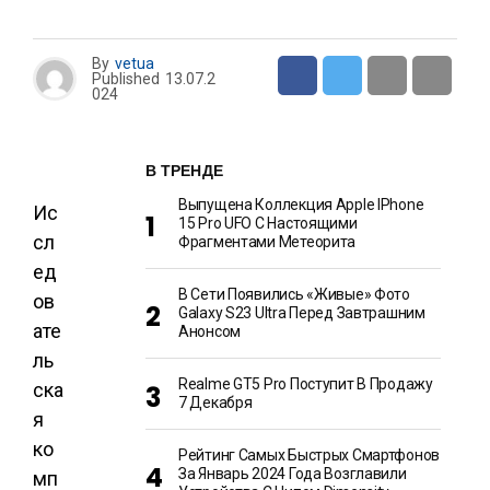
By
vetua
Published
13.07.2
024
В ТРЕНДЕ
Выпущена Коллекция Apple IPhone
Ис
15 Pro UFO С Настоящими
сл
Фрагментами Метеорита
ед
В Сети Появились «живые» Фото
ов
Galaxy S23 Ultra Перед Завтрашним
ате
Анонсом
ль
Realme GT5 Pro Поступит В Продажу
ска
7 Декабря
я
ко
Рейтинг Самых Быстрых Смартфонов
За Январь 2024 Года Возглавили
мп