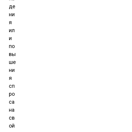
де
ни
я
ил
и
по
вы
ше
ни
я
сп
ро
са
на
св
ой