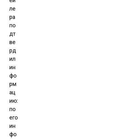
ей
ле
ра
по
дт
ве
рд
ил
ин
фо
рм
ац
ию:
по
его
ин
фо