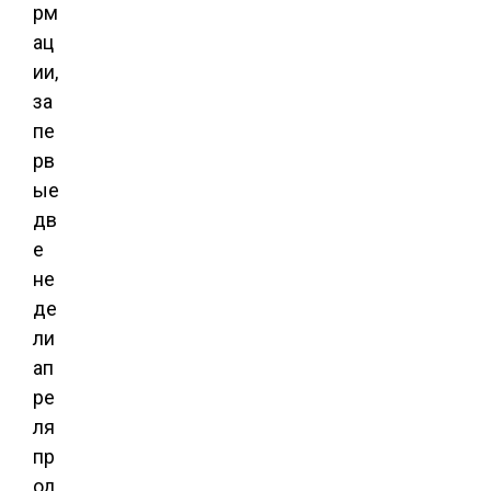
рм
ац
ии,
за
пе
рв
ые
дв
е
не
де
ли
ап
ре
ля
пр
од