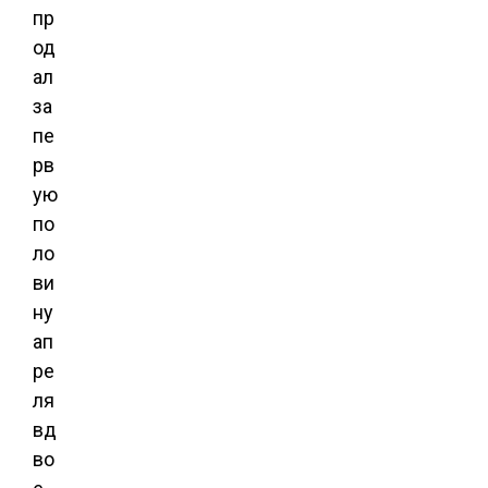
пр
од
ал
за
пе
рв
ую
по
ло
ви
ну
ап
ре
ля
вд
во