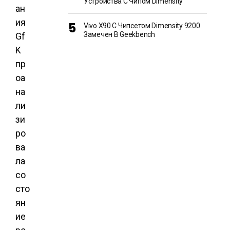
Устройства С Чипом Dimensity
ан
ия
Vivo X90 С Чипсетом Dimensity 9200
Замечен В Geekbench
Gf
K
пр
оа
на
ли
зи
ро
ва
ла
со
сто
ян
ие