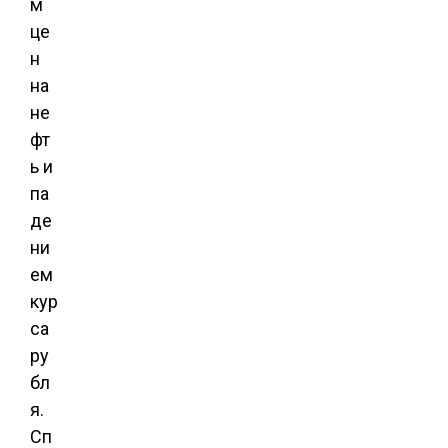
м
це
н
на
не
фт
ь и
па
де
ни
ем
кур
са
ру
бл
я.
Сп