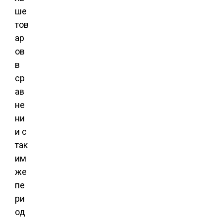
ше
тов
ар
ов
в
ср
ав
не
ни
и с
так
им
же
пе
ри
од