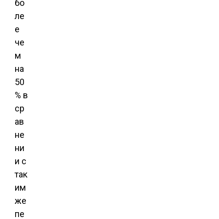
бо
ле
е
че
м
на
50
% в
ср
ав
не
ни
и с
так
им
же
пе