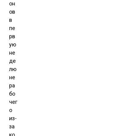
он
ов
в
пе
рв
ую
не
де
лю
не
ра
бо
чег
о
из-
за
ко