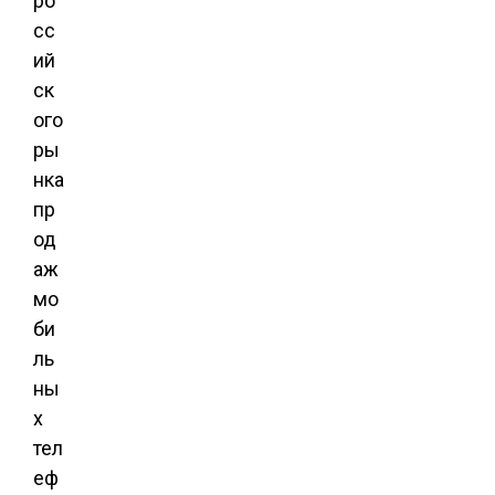
ро
сс
ий
ск
ого
ры
нка
пр
од
аж
мо
би
ль
ны
х
тел
еф