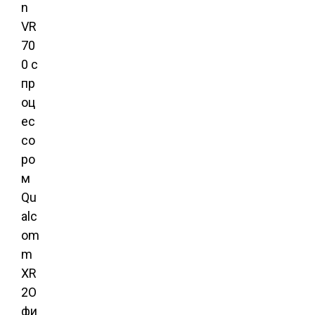
n
VR
70
0 с
пр
оц
ес
со
ро
м
Qu
alc
om
m
XR
2О
фи