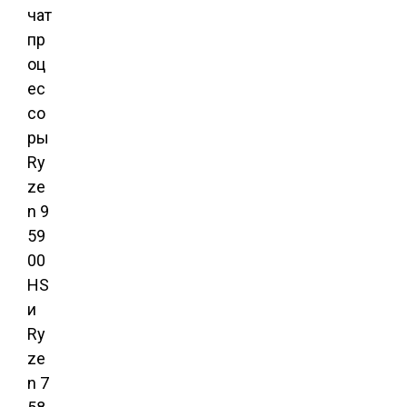
чат
пр
оц
ес
со
ры
Ry
ze
n 9
59
00
HS
и
Ry
ze
n 7