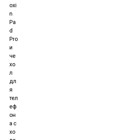
oxi
n
Pa
d
Pro
и
че
хо
л
дл
я
тел
еф
он
а с
хо