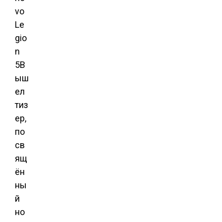
vo
Le
gio
n
5В
ыш
ел
тиз
ер,
по
св
ящ
ён
ны
й
но