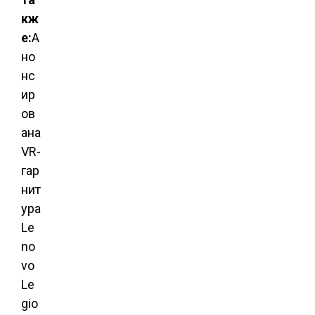
кж
е:
А
но
нс
ир
ов
ана
VR-
гар
нит
ура
Le
no
vo
Le
gio