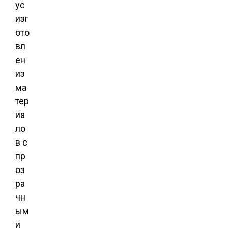
ус
изг
ото
вл
ен
из
ма
тер
иа
ло
в с
пр
оз
ра
чн
ым
и