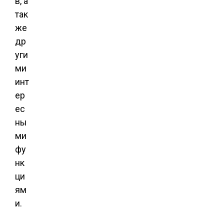
в, а
так
же
др
уги
ми
инт
ер
ес
ны
ми
фу
нк
ци
ям
и.