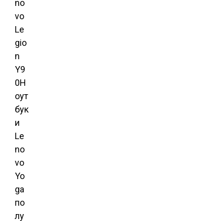
no
vo
Le
gio
n
Y9
0Н
оут
бук
и
Le
no
vo
Yo
ga
по
лу