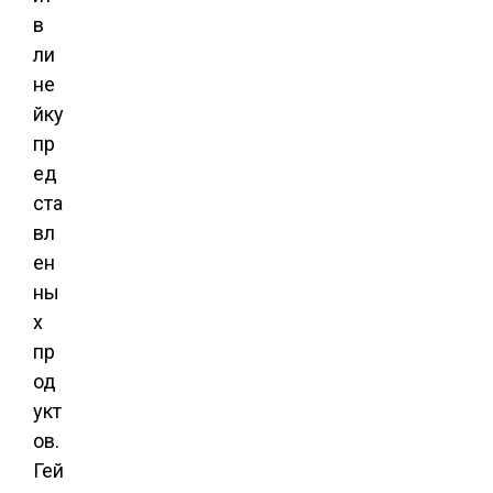
в
ли
не
йку
пр
ед
ста
вл
ен
ны
х
пр
од
укт
ов.
Гей