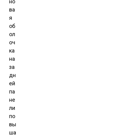
но
ва
я
об
ол
оч
ка
на
за
дн
ей
па
не
ли
по
вы
ша