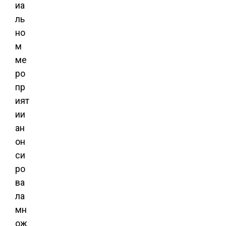
иа
ль
но
м
ме
ро
пр
ият
ии
ан
он
си
ро
ва
ла
мн
ож