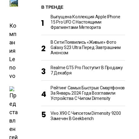
В ТРЕНДЕ
Выпущена Коллекция Apple IPhone
15 Pro UFO С Настоящими
Ко
Фрагментами Метеорита
мп
ан
В Сети Появились «живые» Фото
Galaxy S23 Ultra Перед Завтрашним
ия
Анонсом
Le
no
Realme GT5 Pro Поступит В Продажу
7 Декабря
vo
Рейтинг Самых Быстрых Смартфонов
За Январь 2024 Года Возглавили
Устройства С Чипом Dimensity
Vivo X90 С Чипсетом Dimensity 9200
Замечен В Geekbench