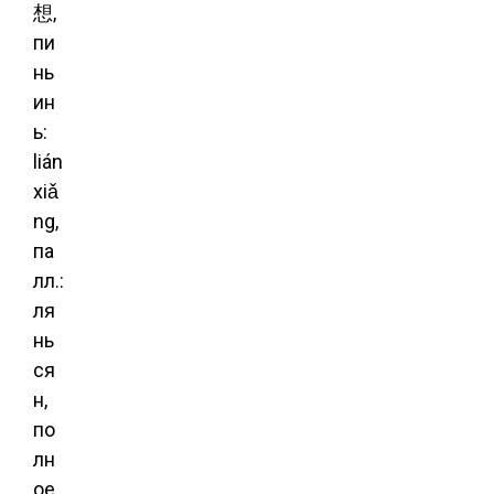
想,
пи
нь
ин
ь:
lián
xiǎ
ng,
па
лл.:
ля
нь
ся
н,
по
лн
ое