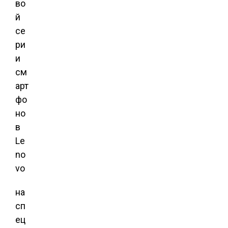
во
й
се
ри
и
см
арт
фо
но
в
Le
no
vo
на
сп
ец