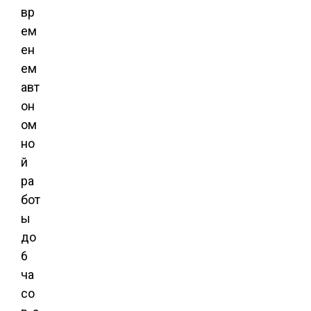
вр
ем
ен
ем
авт
он
ом
но
й
ра
бот
ы
до
6
ча
со