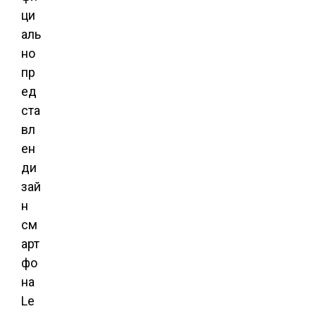
ци
аль
но
пр
ед
ста
вл
ен
ди
зай
н
см
арт
фо
на
Le