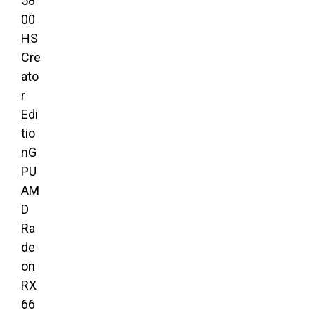
58
00
HS
Cre
ato
r
Edi
tio
nG
PU
AM
D
Ra
de
on
RX
66