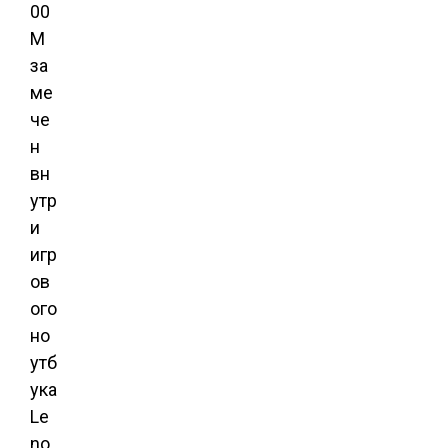
00
M
за
ме
че
н
вн
утр
и
игр
ов
ого
но
утб
ука
Le
no