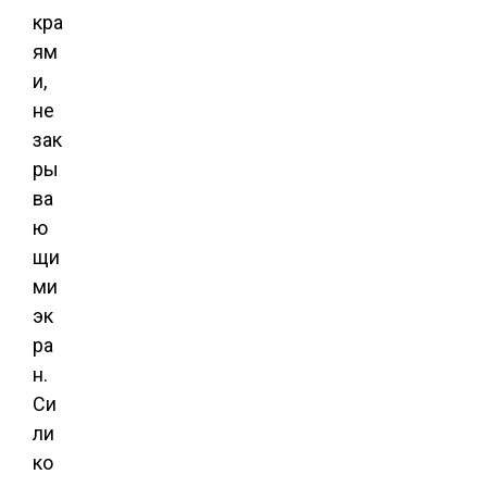
кра
ям
и,
не
зак
ры
ва
ю
щи
ми
эк
ра
н.
Си
ли
ко