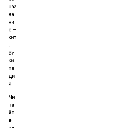
наз
ва
ни
е —
кит
.
Ви
ки
пе
ди
я
Чи
та
йт
е
та