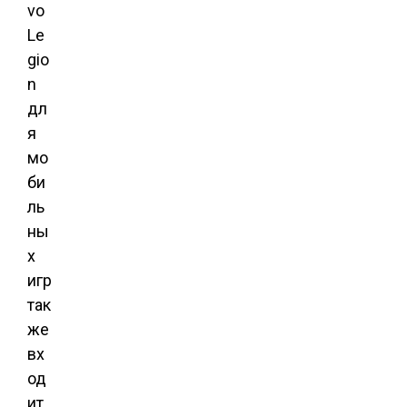
vo
Le
gio
n
дл
я
мо
би
ль
ны
х
игр
так
же
вх
од
ит