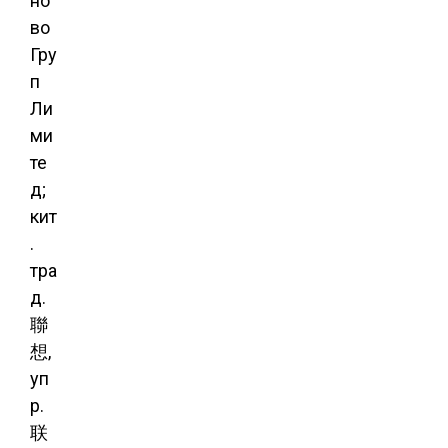
но́
во
Гру
п
Ли
ми
те
д;
кит
.
тра
д.
聯
想,
уп
р.
联