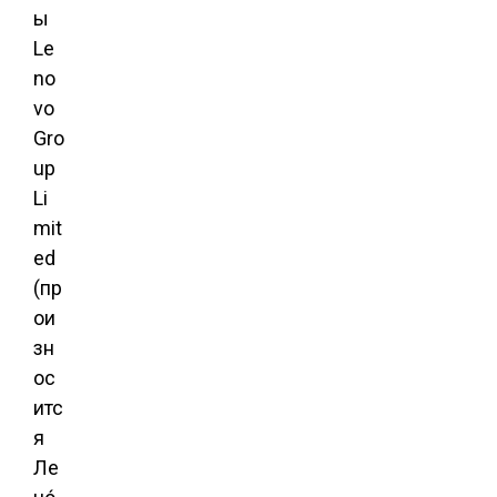
Le
no
vo
Gro
up
Li
mit
ed
(пр
ои
зн
ос
итс
я
Ле