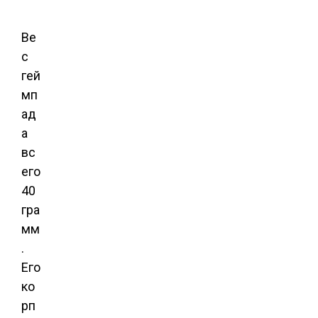
Ве
с
гей
мп
ад
а
вс
его
40
гра
мм
.
Его
ко
рп