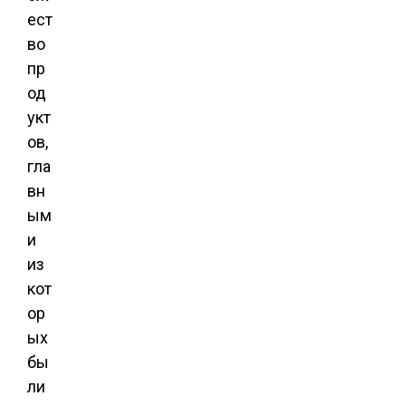
ест
во
пр
од
укт
ов,
гла
вн
ым
и
из
кот
ор
ых
бы
ли