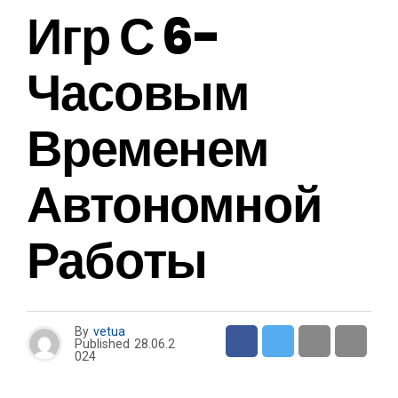
Игр С 6-
Часовым
Временем
Автономной
Работы
By
vetua
Published
28.06.2
024