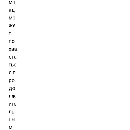
мп
ад
мо
же
т
по
хва
ста
тьс
я
п
ро
до
лж
ите
ль
ны
м