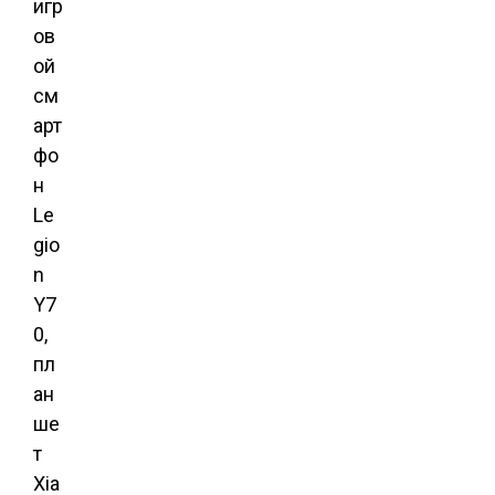
игр
ов
ой
см
арт
фо
н
Le
gio
n
Y7
0,
пл
ан
ше
т
Xia