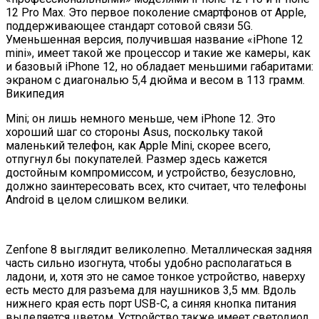
12 Pro Max. Это первое поколение смартфонов от Apple,
поддерживающее стандарт сотовой связи 5G.
Уменьшенная версия, получившая название «iPhone 12
mini», имеет такой же процессор и такие же камеры, как
и базовый iPhone 12, но обладает меньшими габаритами:
экраном с диагональю 5,4 дюйма и весом в 113 грамм.
Википедия
Mini; он лишь немного меньше, чем iPhone 12. Это
хороший шаг со стороны Asus, поскольку такой
маленький телефон, как Apple Mini, скорее всего,
отпугнул бы покупателей. Размер здесь кажется
достойным компромиссом, и устройство, безусловно,
должно заинтересовать всех, кто считает, что телефоны
Android в целом слишком велики.
Zenfone 8 выглядит великолепно. Металлическая задняя
часть сильно изогнута, чтобы удобно располагаться в
ладони, и, хотя это не самое тонкое устройство, наверху
есть место для разъема для наушников 3,5 мм. Вдоль
нижнего края есть порт USB-C, а синяя кнопка питания
выделяется цветом. Устройство также имеет светодиод