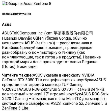
Первые Впечатления
Asus
ASUSTeK Computer Inc. (кит. 華碩電腦股份有限公司
Huáshuò Diànnǎo Gǔfèn Yǒuxiàn Gōngsī, обычно
называется ASUS (/eɪˈsuːs/)) — расположенная в
Китайской республике компания, производящая
разнообразную компьютерную технику (как
комплектующие, так и готовые продукты). Название
торговой марки Asus происходит от слова Pegasus
(Пегас). Википедия
Читайте также:
ASUS указала видеокарту NVIDIA
GeForce RTX 3050 Ti в спецификациях к ноутбукамASUS
представляет игровой монитор TUF Gaming
VG289Q1AASUS ROG Zephyrus S GX701 – самый лёгкий,
компактный и тонкий 17″ игровой ноутбукASUS ROG Strix
X470-I Gaming – компактная плата Mini-ITX для мощных
системНовые смартфоны ASUS: ZenFone 5z, ZenFone 5 и
ZenFone 5 Lite