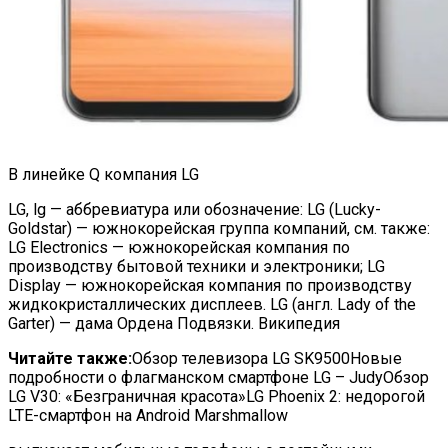
В линейке Q компания
LG
LG, lg — аббревиатура или обозначение: LG (Lucky-
Goldstar) — южнокорейская группа компаний, см. также:
LG Electronics — южнокорейская компания по
производству бытовой техники и электроники; LG
Display — южнокорейская компания по производству
жидкокристаллических дисплеев. LG (англ. Lady of the
Garter) — дама Ордена Подвязки. Википедия
Читайте также:
Обзор телевизора LG SK9500Новые
подробности о флагманском смартфоне LG – JudyОбзор
LG V30: «Безграничная красота»LG Phoenix 2: недорогой
LTE-смартфон на Android Marshmallow