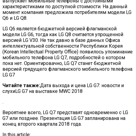
выпускает мобильные телефоны с достойными
характеристиками по доступной стоимости. На данный
момент компания предложила потребителям модели LG
Q6 и LG Q8.
LG Q6 является бюджетной версией флагманской
модели LG G6, тогда как LG Q8 считается упрощенной
версией LG V30. Не так давно в базе данных Офиса
интеллектуальной собственности Республики Корея
(Korean Intellectual Property Office) появилось упоминание
мобильного телефона LG Q7, подробностей о котором
пока нет. Ориентировачно, LG Q7 станет бюджетной
версией грядущего флагманского мобильного телефона
LG G7
Читайте также:
Дата выхода и цена LG G7: новости и
слухиLG G7 на выставке MWC 2018
.
Вероятнее всего, LG Q7 представят одновременно с LG
G7 или позднее. Презентация LG G7 запланирована на
конец второго квартала 2018 года.
In this article: