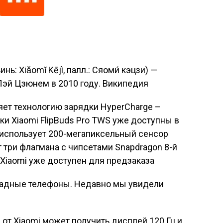
нь: Xiǎomĭ Kējì, палл.: Сяоми́ кэцзи) —
Лэй Цзюнем в 2010 году. Википедия
яет технологию зарядки HyperCharge –
ки Xiaomi FlipBuds Pro TWS уже доступны в
 использует 200-мегапиксельный сенсор
 три флагмана с чипсетами Snapdragon 8-й
Xiaomi уже доступен для предзаказа
кладные телефоны. Недавно мы увидели
 от Xiaomi может получить дисплей 120 Гц и