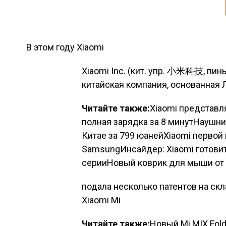
В этом году
Xiaomi
Xiaomi Inc. (кит. упр. 小米科技, пиньи
китайская компания, основанная 
Читайте также:
Xiaomi представл
полная зарядка за 8 минутНаушни
Китае за 799 юанейXiaomi первой
SamsungИнсайдер: Xiaomi готовит
серииНовый коврик для мыши от 
подала несколько патентов на с
Xiaomi Mi
Читайте также:
Новый Mi MIX Fold