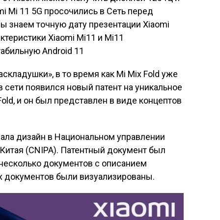
i Mi 11 5G просочились в Сеть перед
 знаем точную дату презентации Xiaomi
ктеристики Xiaomi Mi11 и Mi11
абильную Android 11
складушки», в то время как Mi Mix Fold уже
 в сети появился новый патент на уникальное
Fold, и он был представлен в виде концептов
вала дизайн в Национальном управлении
Китая (CNIPA). Патентный документ был
несколько документов с описанием
их документов были визуализированы.