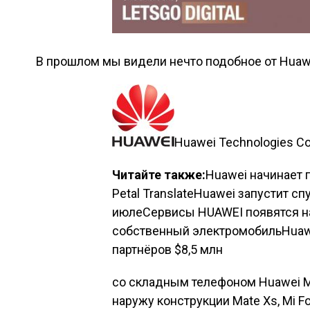
В прошлом мы видели нечто подобное от
Huaw
Huawei Technologies Co.
Читайте также:
Huawei начинает 
Petal TranslateHuawei запустит с
июлеСервисы HUAWEI появятся н
собственный электромобильHuawe
партнёров $8,5 млн
со складным телефоном Huawei M
наружу конструкции Mate Xs, Mi 