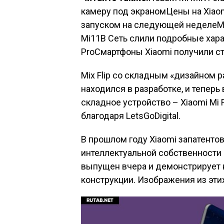
камеру под экраномЦены на Xiaom
запуском на следующей неделеМы
Mi11В Сеть слили подробные хара
ProСмартфоны Xiaomi получили ст
Mix Flip со складным «дизайном ра
находился в разработке, и теперь
складное устройство – Xiaomi Mi 
благодаря LetsGoDigital.
В прошлом году Xiaomi запатенто
интеллектуальной собственности 
выпущен вчера и демонстрирует 
конструкции. Изображения из эт