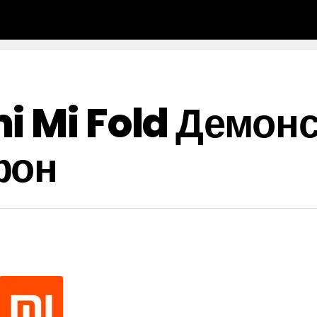
i Mi Fold Демон
фон