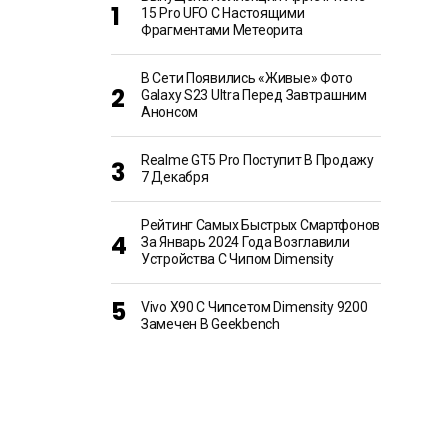
15 Pro UFO С Настоящими
Фрагментами Метеорита
В Сети Появились «живые» Фото
Galaxy S23 Ultra Перед Завтрашним
Анонсом
Realme GT5 Pro Поступит В Продажу
7 Декабря
Рейтинг Самых Быстрых Смартфонов
За Январь 2024 Года Возглавили
Устройства С Чипом Dimensity
Vivo X90 С Чипсетом Dimensity 9200
Замечен В Geekbench