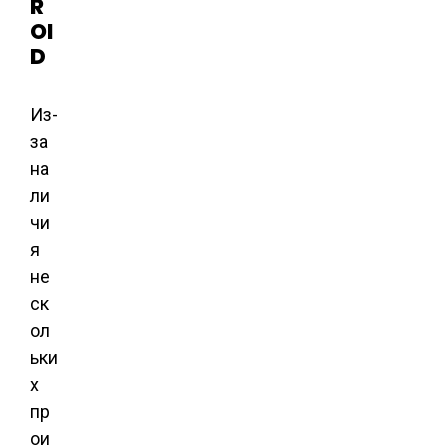
R
OI
D
Из-
за
на
ли
чи
я
не
ск
ол
ьки
х
пр
ои