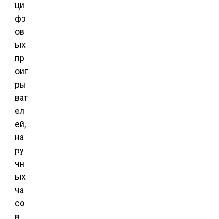
ци
фр
ов
ых
пр
оиг
ры
ват
ел
ей,
на
ру
чн
ых
ча
со
в,