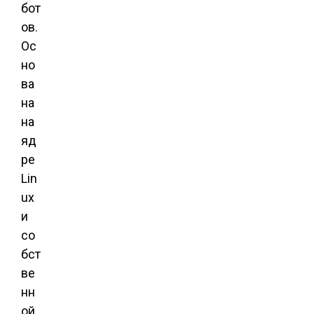
бот
ов.
Ос
но
ва
на
на
яд
ре
Lin
ux
и
со
бст
ве
нн
ой