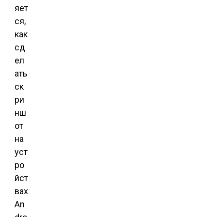
яет
ся,
как
сд
ел
ать
ск
ри
нш
от
на
уст
ро
йст
вах
An