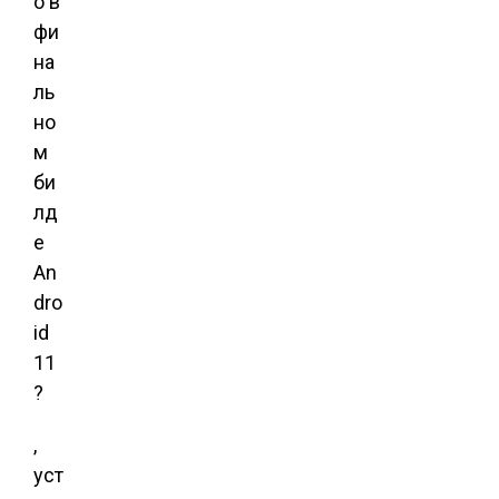
о в
фи
на
ль
но
м
би
лд
е
An
dro
id
11
?
,
уст