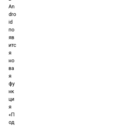
An
dro
id
по
яв
итс
я
но
ва
я
фу
нк
ци
я
«П
од