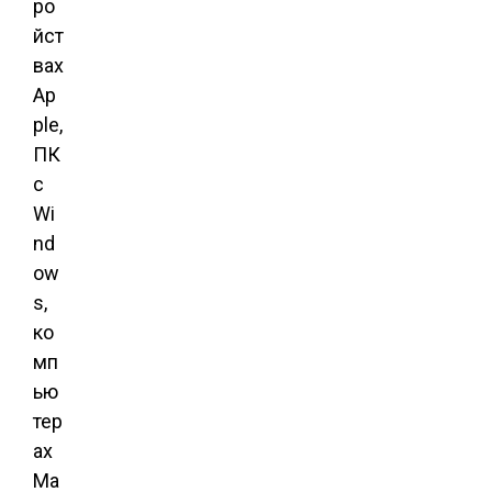
ро
йст
вах
Ap
ple,
ПК
с
Wi
nd
ow
s,
ко
мп
ью
тер
ах
Ma