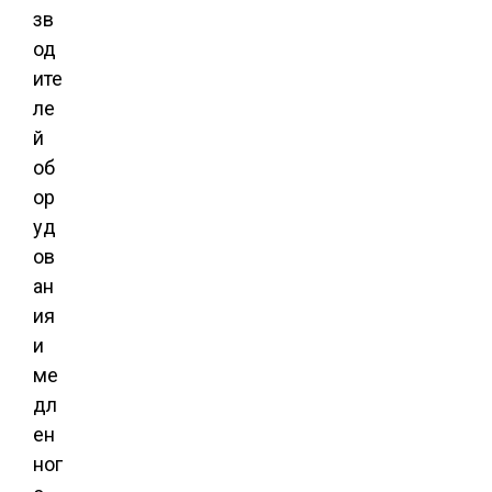
зв
од
ите
ле
й
об
ор
уд
ов
ан
ия
и
ме
дл
ен
ног