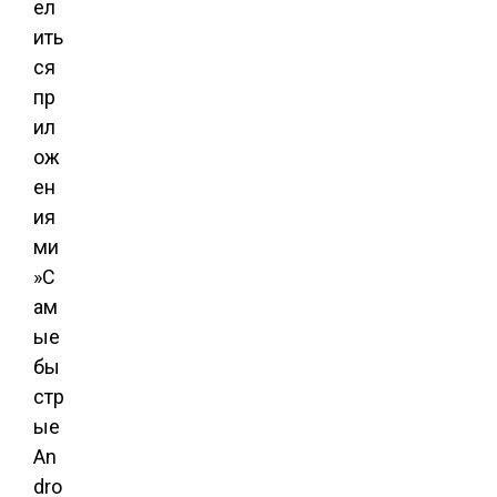
ел
ить
ся
пр
ил
ож
ен
ия
ми
»С
ам
ые
бы
стр
ые
An
dro