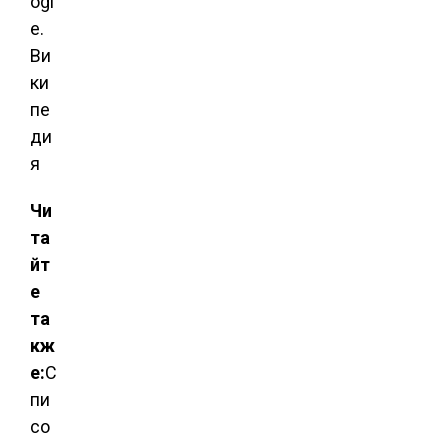
ogl
e.
Ви
ки
пе
ди
я
Чи
та
йт
е
та
кж
е:
С
пи
со