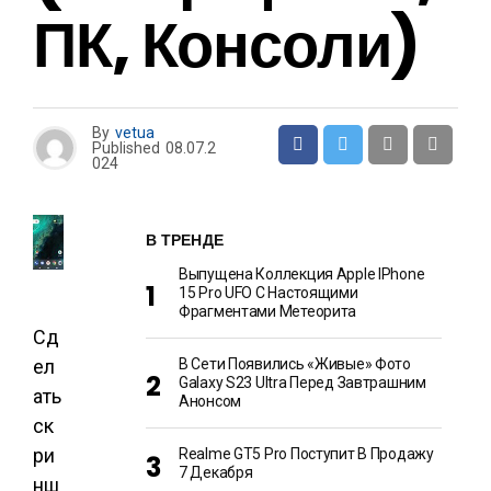
ПК, Консоли)
By
vetua
Published
08.07.2
024
В ТРЕНДЕ
Выпущена Коллекция Apple IPhone
15 Pro UFO С Настоящими
Фрагментами Метеорита
Сд
ел
В Сети Появились «живые» Фото
Galaxy S23 Ultra Перед Завтрашним
ать
Анонсом
ск
ри
Realme GT5 Pro Поступит В Продажу
7 Декабря
нш