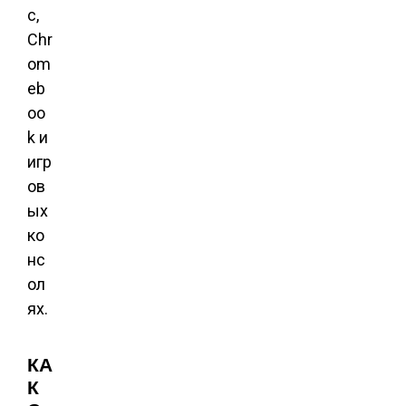
c,
Chr
om
eb
oo
k и
игр
ов
ых
ко
нс
ол
ях.
КА
К