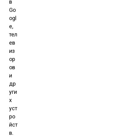
в
Go
ogl
e,
тел
ев
из
ор
ов
и
др
уги
х
уст
ро
йст
в.