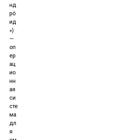
нд
ро́
ид
»)
—
оп
ер
ац
ио
нн
ая
си
сте
ма
дл
я
см