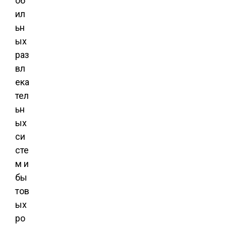
об
ил
ьн
ых
раз
вл
ека
тел
ьн
ых
си
сте
м и
бы
тов
ых
ро