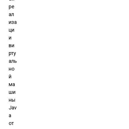
ре
ал
иза
ци
и
ви
рту
аль
но
й
ма
ши
ны
Jav
a
от