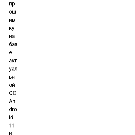
пр
ош
ив
ку
на
баз
е
акт
уал
ьн
ой
ОС
An
dro
id
11
В