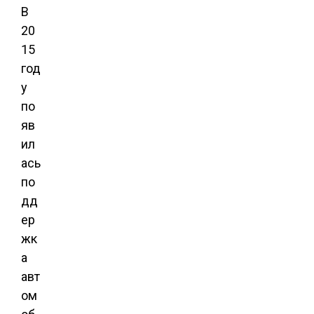
В
20
15
год
у
по
яв
ил
ась
по
дд
ер
жк
а
авт
ом