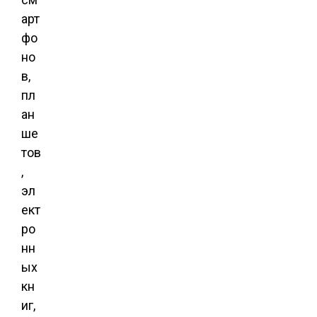
арт
фо
но
в,
пл
ан
ше
тов
,
эл
ект
ро
нн
ых
кн
иг,