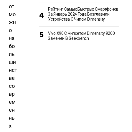
от
Рейтинг Самых Быстрых Смартфонов
мо
За Январь 2024 Года Возглавили
Устройства С Чипом Dimensity
жн
о
Vivo X90 С Чипсетом Dimensity 9200
на
Замечен В Geekbench
бо
ль
ши
нст
ве
со
вр
ем
ен
ны
х