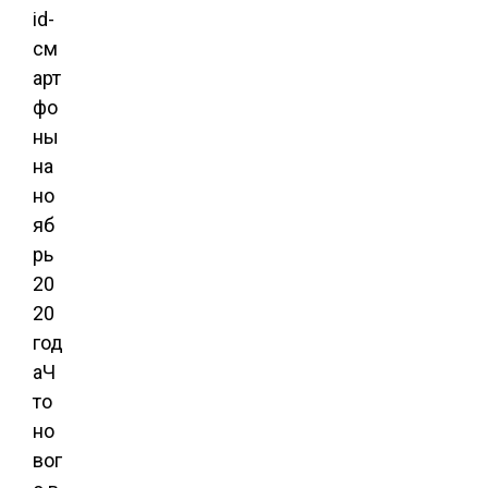
id-
см
арт
фо
ны
на
но
яб
рь
20
20
год
аЧ
то
но
вог