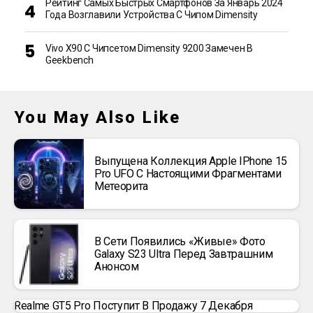
Рейтинг Самых Быстрых Смартфонов За Январь 2024
Года Возглавили Устройства С Чипом Dimensity
Vivo X90 С Чипсетом Dimensity 9200 Замечен В
Geekbench
You May Also Like
Выпущена Коллекция Apple IPhone 15
Pro UFO С Настоящими Фрагментами
Метеорита
В Сети Появились «живые» Фото
Galaxy S23 Ultra Перед Завтрашним
Анонсом
Realme GT5 Pro Поступит В Продажу 7 Декабря