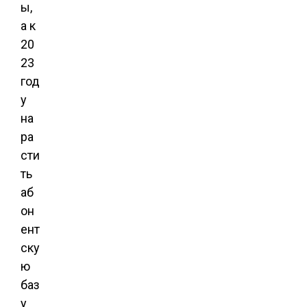
ы,
а к
20
23
год
у
на
ра
сти
ть
аб
он
ент
ску
ю
баз
у