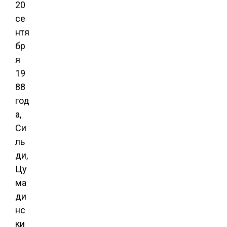
20
се
нтя
бр
я
19
88
год
а,
Си
ль
ди,
Цу
ма
ди
нс
ки