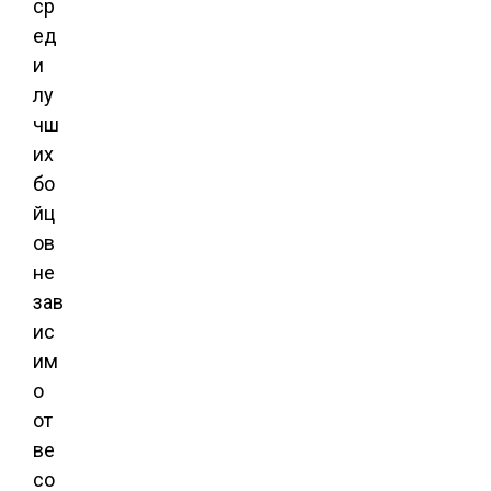
ср
ед
и
лу
чш
их
бо
йц
ов
не
зав
ис
им
о
от
ве
со