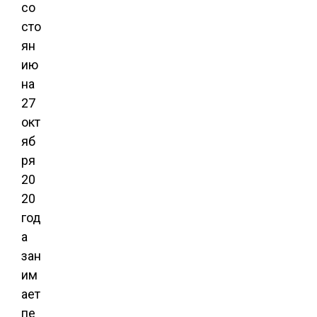
со
сто
ян
ию
на
27
окт
яб
ря
20
20
год
а
зан
им
ает
пе