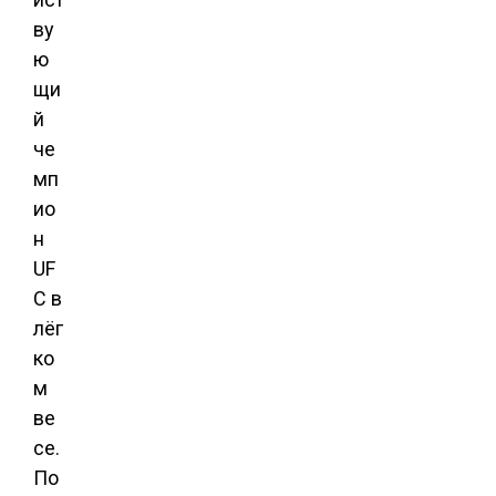
ву
ю
щи
й
че
мп
ио
н
UF
C в
лёг
ко
м
ве
се.
По