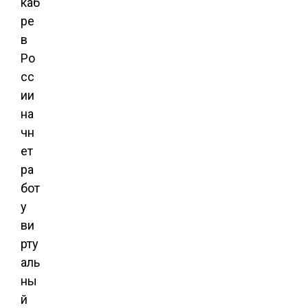
каб
ре
в
Ро
сс
ии
на
чн
ет
ра
бот
у
ви
рту
аль
ны
й