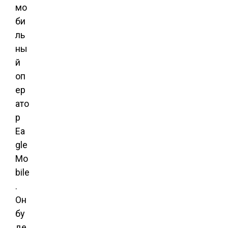
мо
би
ль
ны
й
оп
ер
ато
р
Ea
gle
Mo
bile
.
Он
бу
де