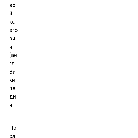
во
й
кат
его
ри
и
(ан
гл.
Ви
ки
пе
ди
я
.
По
сл