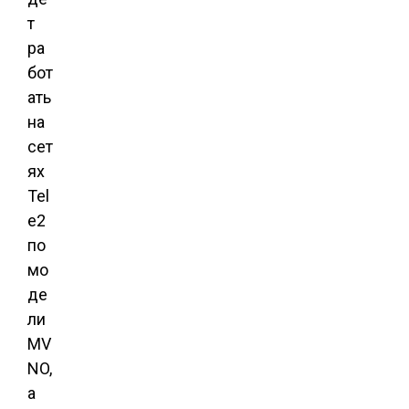
т
ра
бот
ать
на
сет
ях
Tel
e2
по
мо
де
ли
MV
NO,
а