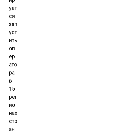
ует
ся
зап
уст
ить
оп
ер
ато
ра
в
15
рег
ио
нах
стр
ан