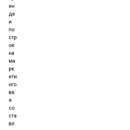
ен
де
и
по
стр
ое
на
ма
рк
ети
нго
ва
я
со
ста
вл