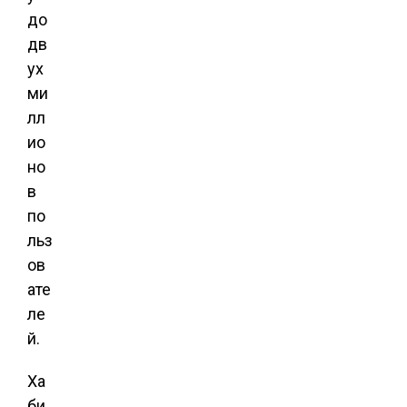
до
дв
ух
ми
лл
ио
но
в
по
льз
ов
ате
ле
й.
Ха
би