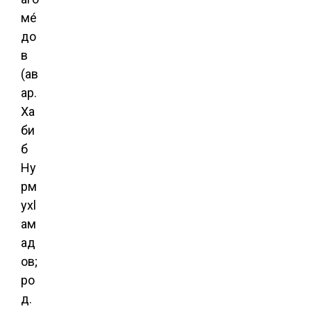
ме́
до
в
(ав
ар.
Хӏа
би
б
Ну
рм
ухl
ам
ад
ов;
ро
д.