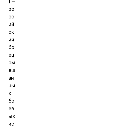
) —
ро
сс
ий
ск
ий
бо
ец
см
еш
ан
ны
х
бо
ев
ых
ис