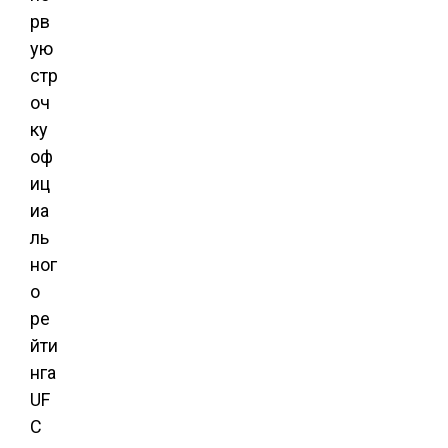
рв
ую
стр
оч
ку
оф
иц
иа
ль
ног
о
ре
йти
нга
UF
C