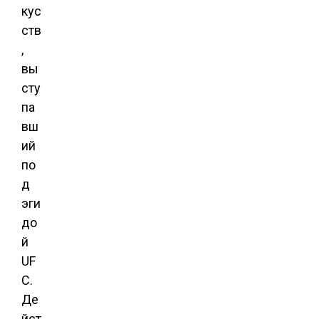
кус
ств
,
вы
сту
па
вш
ий
по
д
эги
до
й
UF
C.
Де
йст