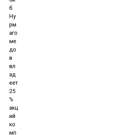
б
Ну
рм
аго
ме
до
в
вл
ад
еет
25
%
акц
ий
ко
мп