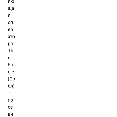
яю
ща
я
оп
ер
ато
ра:
Th
e
Ea
gle
(Ор
ёл)
—
пр
оз
ви