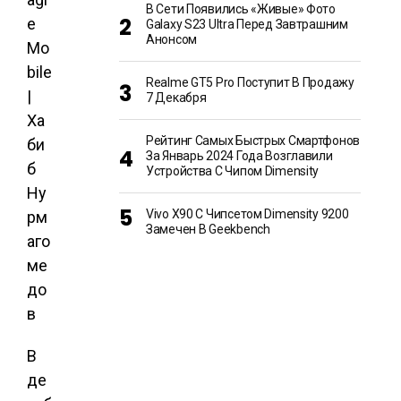
В Сети Появились «живые» Фото
Galaxy S23 Ultra Перед Завтрашним
Анонсом
Realme GT5 Pro Поступит В Продажу
7 Декабря
Рейтинг Самых Быстрых Смартфонов
За Январь 2024 Года Возглавили
Устройства С Чипом Dimensity
Vivo X90 С Чипсетом Dimensity 9200
Замечен В Geekbench
В
де