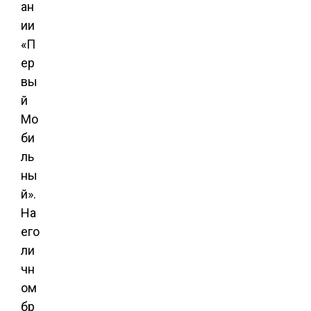
ан
ии
«П
ер
вы
й
Мо
би
ль
ны
й».
На
его
ли
чн
ом
бр