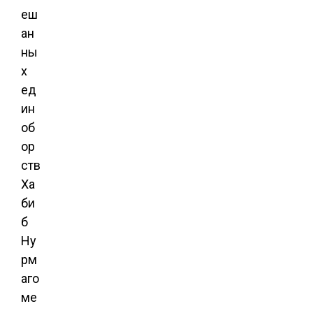
еш
ан
ны
х
ед
ин
об
ор
ств
Ха
би
б
Ну
рм
аго
ме