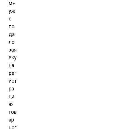
м»
уж
е
по
да
ло
зая
вку
на
рег
ист
ра
ци
ю
тов
ар
ног