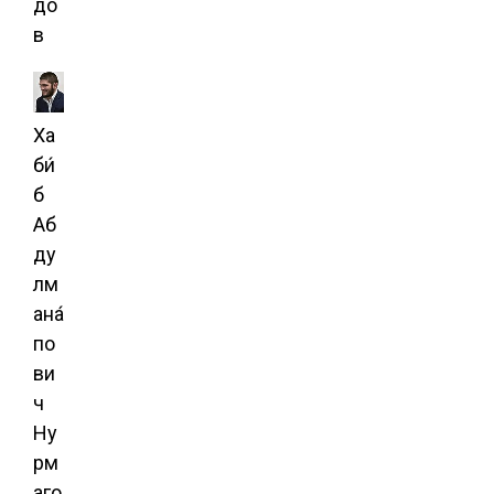
до
в
Ха
би́
б
Аб
ду
лм
ана́
по
ви
ч
Ну
рм
аго