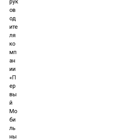
рук
ов
од
ите
ля
ко
мп
ан
ии
«П
ер
вы
й
Мо
би
ль
ны