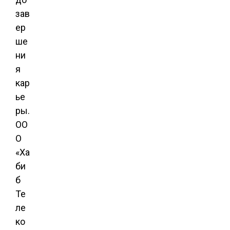
зав
ер
ше
ни
я
кар
ье
ры.
ОО
О
«Ха
би
б
Те
ле
ко