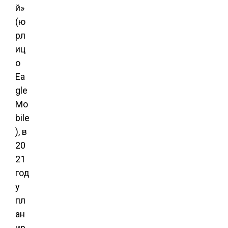
й»
(ю
рл
иц
о
Ea
gle
Mo
bile
), в
20
21
год
у
пл
ан
ир