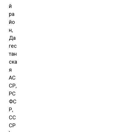
й
ра
йо
н,
Да
гес
тан
ска
я
АС
СР,
РС
ФС
Р,
СС
СР