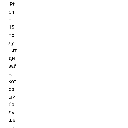
iPh
on
e
15
по
лу
чит
ди
зай
н,
кот
ор
ый
бо
ль
ше
по