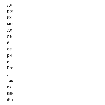
до
рог
их
мо
де
ле
й
се
ри
и
Pro
,
так
их
как
iPh