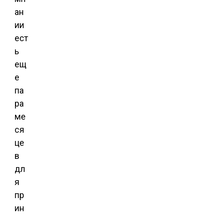
ан
ии
ест
ь
ещ
е
па
ра
ме
ся
це
в
дл
я
пр
ин