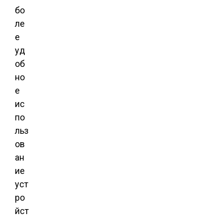
бо
ле
е
уд
об
но
е
ис
по
льз
ов
ан
ие
уст
ро
йст