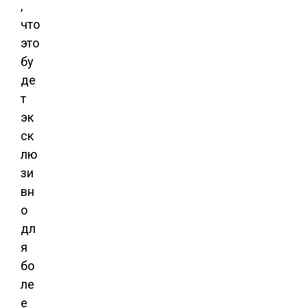
,
что
это
бу
де
т
эк
ск
лю
зи
вн
о
дл
я
бо
ле
е