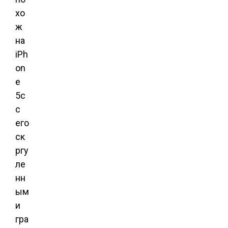
хо
ж
на
iPh
on
e
5c
с
его
ск
ргу
ле
нн
ым
и
гра