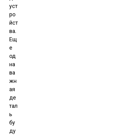
уст
ро
йст
ва.
Ещ
е
од
на
ва
жн
ая
де
тал
ь
бу
ду