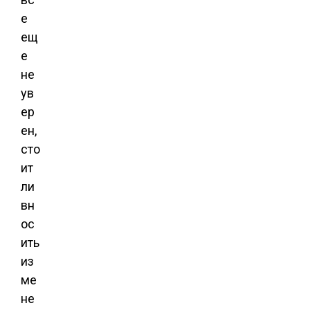
е
ещ
е
не
ув
ер
ен,
сто
ит
ли
вн
ос
ить
из
ме
не