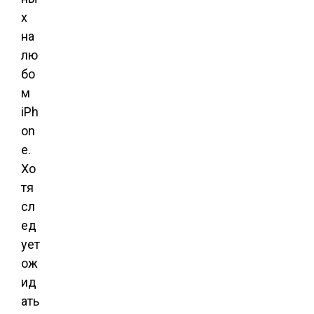
х
на
лю
бо
м
iPh
on
e.
Хо
тя
сл
ед
ует
ож
ид
ать