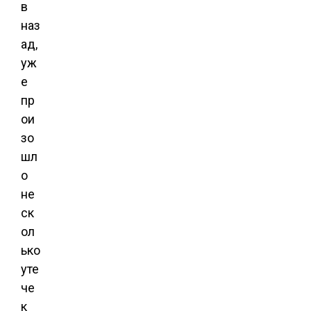
в
наз
ад,
уж
е
пр
ои
зо
шл
о
не
ск
ол
ько
уте
че
к