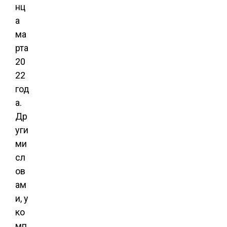
нц
а
ма
рта
20
22
год
а.
Др
уги
ми
сл
ов
ам
и, у
ко
мп