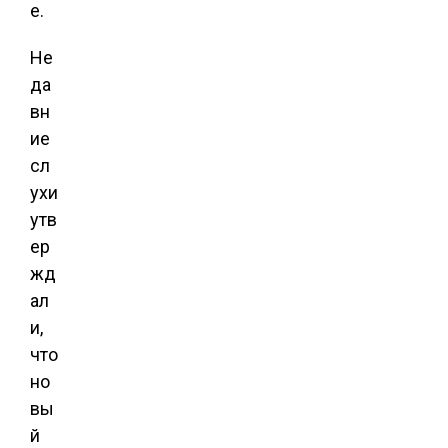
е.
Не
да
вн
ие
сл
ухи
утв
ер
жд
ал
и,
что
но
вы
й