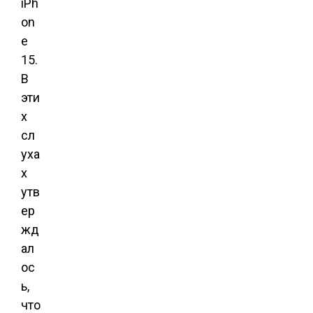
iPh
on
e
15.
В
эти
х
сл
уха
х
утв
ер
жд
ал
ос
ь,
что