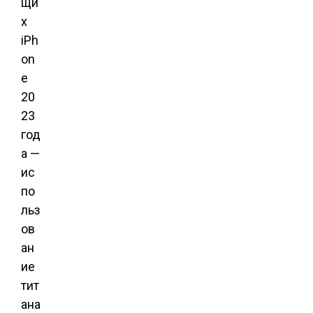
щи
х
iPh
on
e
20
23
год
а —
ис
по
льз
ов
ан
ие
тит
ана