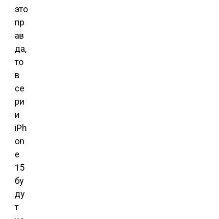
это
пр
ав
да,
то
в
се
ри
и
iPh
on
e
15
бу
ду
т