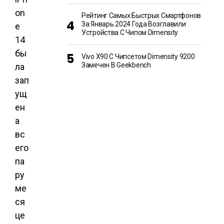
on
Рейтинг Самых Быстрых Смартфонов
За Январь 2024 Года Возглавили
e
Устройства С Чипом Dimensity
14
бы
Vivo X90 С Чипсетом Dimensity 9200
Замечен В Geekbench
ла
зап
ущ
ен
а
вс
его
па
ру
ме
ся
це