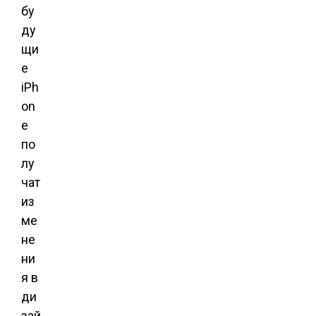
бу
ду
щи
е
iPh
on
e
по
лу
чат
из
ме
не
ни
я в
ди
зай