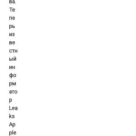
ва.
Те
пе
рь
из
ве
стн
ый
ин
фо
рм
ато
р
Lea
ks
Ap
ple