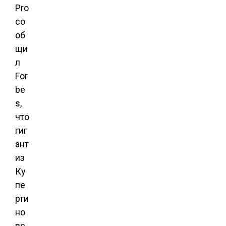
Pro
со
об
щи
л
For
be
s,
что
гиг
ант
из
Ку
пе
рти
но
вс