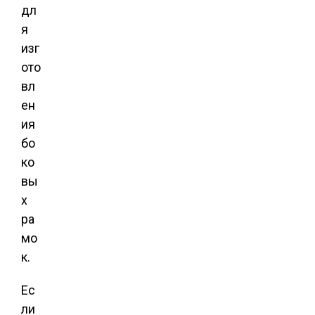
дл
я
изг
ото
вл
ен
ия
бо
ко
вы
х
ра
мо
к.
Ес
ли