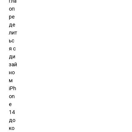
гла
оп
ре
де
лит
ьс
я с
ди
зай
но
м
iPh
on
e
14
до
ко