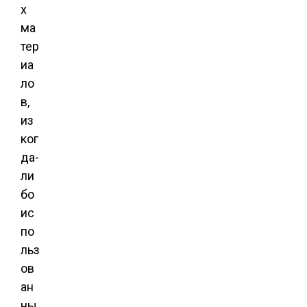
х
ма
тер
иа
ло
в,
из
ког
да-
ли
бо
ис
по
льз
ов
ан
ны