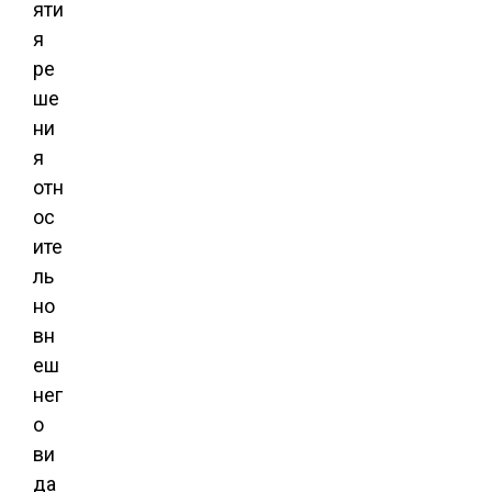
яти
я
ре
ше
ни
я
отн
ос
ите
ль
но
вн
еш
нег
о
ви
да