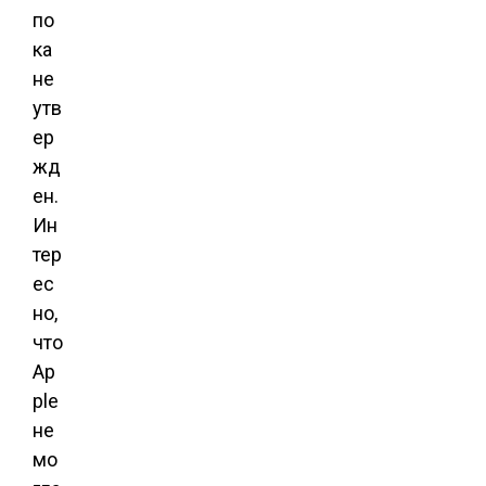
по
ка
не
утв
ер
жд
ен.
Ин
тер
ес
но,
что
Ap
ple
не
мо