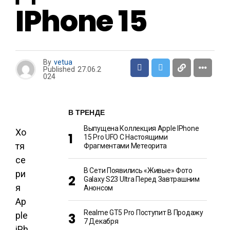
IPhone 15
By
vetua
Published
27.06.2
024
В ТРЕНДЕ
Выпущена Коллекция Apple IPhone
Хо
15 Pro UFO С Настоящими
тя
Фрагментами Метеорита
се
В Сети Появились «живые» Фото
ри
Galaxy S23 Ultra Перед Завтрашним
я
Анонсом
Ap
Realme GT5 Pro Поступит В Продажу
ple
7 Декабря
iPh