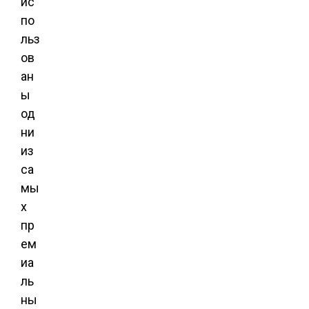
ис
по
льз
ов
ан
ы
од
ни
из
са
мы
х
пр
ем
иа
ль
ны