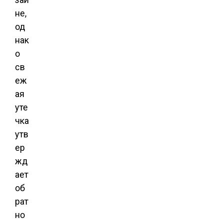
не,
од
нак
о
св
еж
ая
уте
чка
утв
ер
жд
ает
об
рат
но