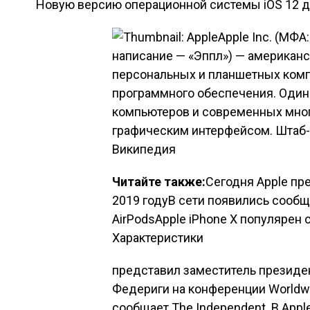
Новую версию операционной системы iOS 12 
Apple Inc. (МФА:
написание — «Эппл») — американс
персональных и планшетных комп
программного обеспечения. Один
компьютеров и современных мно
графическим интерфейсом. Штаб-к
Википедия
Читайте также:
Сегодня Apple пр
2019 годуВ сети появились сооб
AirPodsApple iPhone X популярен
Характеристики
представил заместитель президен
Федериги на конференции Worldwi
сообщает The Independent. В Appl