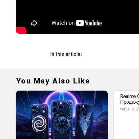
In this article:
You May Also Like
Realme 
Продажу
vetua
2