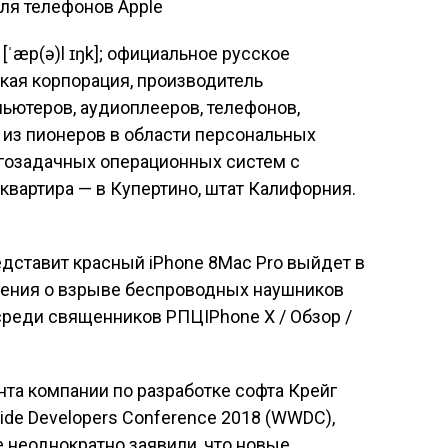
для телефонов
Apple
 [ˈæp(ə)l ɪŋk]; официальное русское
кая корпорация, производитель
ьютеров, аудиоплееров, телефонов,
 из пионеров в области персональных
гозадачных операционных систем с
вартира — в Купертино, штат Калифорния.
едставит красный iPhone 8Mac Pro выйдет в
щения о взрыве беспроводных наушников
 среди священников РПЦIPhone X / Обзор /
та компании по разработке софта Крейг
de Developers Conference 2018 (WWDC),
e неоднократно заявили, что новые