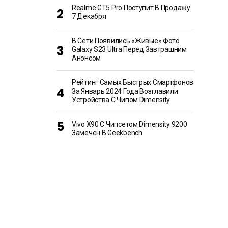
Realme GT5 Pro Поступит В Продажу
7 Декабря
В Сети Появились «живые» Фото
Galaxy S23 Ultra Перед Завтрашним
Анонсом
Рейтинг Самых Быстрых Смартфонов
За Январь 2024 Года Возглавили
Устройства С Чипом Dimensity
Vivo X90 С Чипсетом Dimensity 9200
Замечен В Geekbench