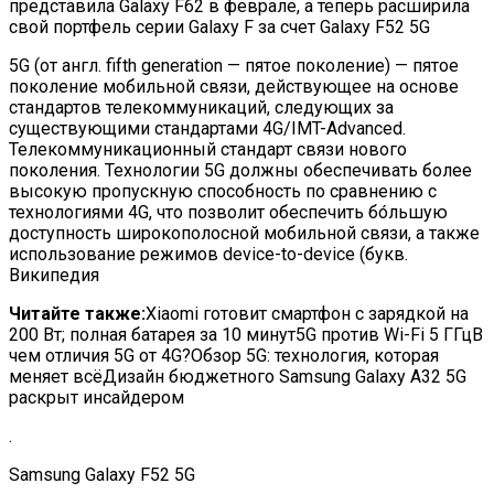
представила Galaxy F62 в феврале, а теперь расширила
свой портфель серии Galaxy F за счет Galaxy F52
5G
5G (от англ. fifth generation — пятое поколение) — пятое
поколение мобильной связи, действующее на основе
стандартов телекоммуникаций, следующих за
существующими стандартами 4G/IMT-Advanced.
Телекоммуникационный стандарт связи нового
поколения. Технологии 5G должны обеспечивать более
высокую пропускную способность по сравнению с
технологиями 4G, что позволит обеспечить бо́льшую
доступность широкополосной мобильной связи, а также
использование режимов device-to-device (букв.
Википедия
Читайте также:
Xiaomi готовит смартфон с зарядкой на
200 Вт; полная батарея за 10 минут5G против Wi-Fi 5 ГГцВ
чем отличия 5G от 4G?Обзор 5G: технология, которая
меняет всёДизайн бюджетного Samsung Galaxy A32 5G
раскрыт инсайдером
.
Samsung Galaxy F52 5G