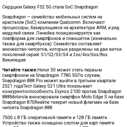
Сердцем Galaxy F52 5G стала SoC
Snapdragon
Snapdragon — семейство мобильных систем на
кристалле (SoC) компании Qualcomm. Включают
процессоры, базирующиеся на архитектуре ARM, и ряд
модулей связи. Линейка позиционируется как
платформа для смартфонов и планшетов (изначально
также для смартбуков). Семейство составляет
множество чипсетов, которые разделены на две ветки
поколений серий: S1/S2/S3/S4 и 2xx/4xx/6xx/8xx.
Википедия
Читайте также:
Honor 50 может стать первым
смартфоном на Snapdragon 778G 5GПо слухам,
Snapdragon 888 Pro может выйти в третьем квартале
2021 годаТест Galaxy S21 Ultra показывает
конкурентоспособность Exynos 2100 против Snapdragon
888Motorola анонсировала смартфон Moto Edge S на базе
Snapdragon 870Realme тизерит новый флагман на базе
чипсета Snapdragon 888
750G с 8 ГБ оперативной памяти и 128 ГБ памяти.
Устройство также оснащено слотом для карт памяти