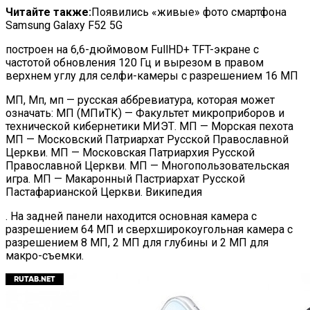
Читайте также:
Появились «живые» фото смартфона
Samsung Galaxy F52 5G
построен на 6,6-дюймовом FullHD+ TFT-экране с
частотой обновления 120 Гц и вырезом в правом
верхнем углу для селфи-камеры с разрешением 16
МП
МП, Мп, мп — русская аббревиатура, которая может
означать: МП (МПиТК) — Факультет микроприборов и
технической кибернетики МИЭТ. МП — Морская пехота
МП — Московский Патриархат Русской Православной
Церкви. МП — Московская Патриархия Русской
Православной Церкви. МП — Многопользовательская
игра. МП — Макаронный Пастриархат Русской
Пастафарианской Церкви. Википедия
. На задней панели находится основная камера с
разрешением 64 МП и сверхширокоугольная камера с
разрешением 8 МП, 2 МП для глубины и 2 МП для
макро-съемки.