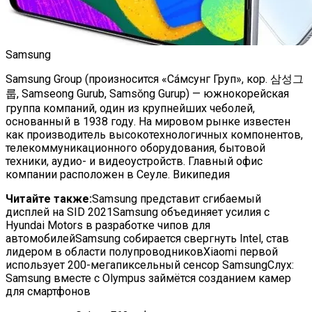
Samsung
Samsung Group (произносится «Сáмсунг Груп», кор. 삼성그
룹, Samseong Gurub, Samsŏng Gurup) — южнокорейская
группа компаний, один из крупнейших чеболей,
основанный в 1938 году. На мировом рынке известен
как производитель высокотехнологичных компонентов,
телекоммуникационного оборудования, бытовой
техники, аудио- и видеоустройств. Главный офис
компании расположен в Сеуле. Википедия
Читайте также:
Samsung представит сгибаемый
дисплей на SID 2021Samsung объединяет усилия с
Hyundai Motors в разработке чипов для
автомобилейSamsung собирается свергнуть Intel, став
лидером в области полупроводниковXiaomi первой
использует 200-мегапиксельный сенсор SamsungСлух:
Samsung вместе с Olympus займётся созданием камер
для смартфонов