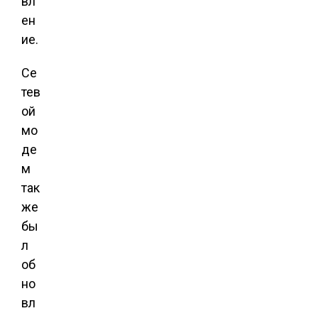
вл
ен
ие.
Се
тев
ой
мо
де
м
так
же
бы
л
об
но
вл