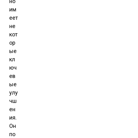
но
им
еет
не
кот
ор
ые
кл
юч
ев
ые
улу
чш
ен
ия.
Он
по