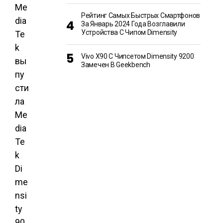
Me
Рейтинг Самых Быстрых Смартфонов
dia
За Январь 2024 Года Возглавили
Устройства С Чипом Dimensity
Te
k
Vivo X90 С Чипсетом Dimensity 9200
вы
Замечен В Geekbench
пу
сти
ла
Me
dia
Te
k
Di
me
nsi
ty
90