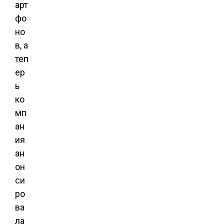
арт
фо
но
в, а
теп
ер
ь
ко
мп
ан
ия
ан
он
си
ро
ва
ла