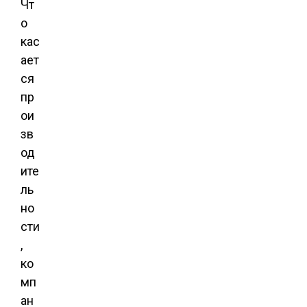
Чт
о
кас
ает
ся
пр
ои
зв
од
ите
ль
но
сти
,
ко
мп
ан