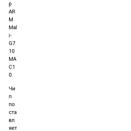
р
AR
M
Mal
i-
G7
10
MA
C1
0.
Чи
п
по
ста
вл
яет