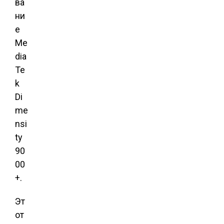
ва
ни
е
Me
dia
Te
k
Di
me
nsi
ty
90
00
+.
Эт
от