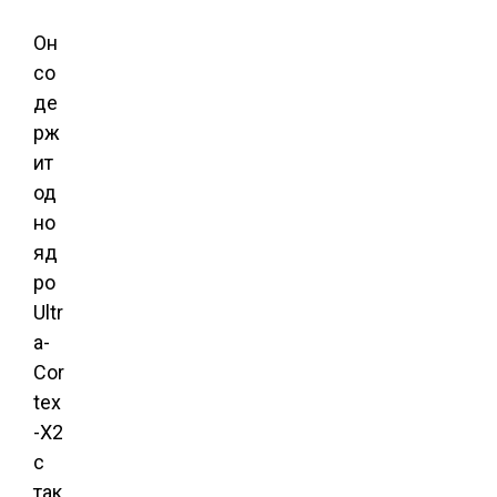
Он
со
де
рж
ит
од
но
яд
ро ​​
Ultr
a-
Cor
tex
-X2
с
так