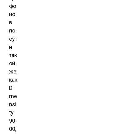
фо
но
в
по
сут
и
так
ой
же,
как
Di
me
nsi
ty
90
00,