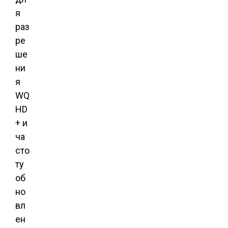
я
раз
ре
ше
ни
я
WQ
HD
+ и
ча
сто
ту
об
но
вл
ен