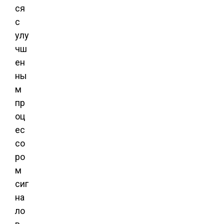
ся
с
улу
чш
ен
ны
м
пр
оц
ес
со
ро
м
сиг
на
ло