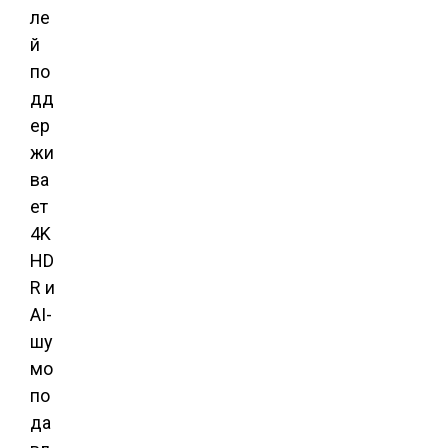
ле
й
по
дд
ер
жи
ва
ет
4K
HD
R и
AI-
шу
мо
по
да