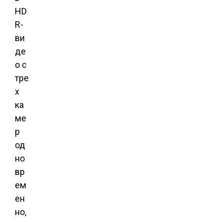
HD
R-
ви
де
о с
тре
х
ка
ме
р
од
но
вр
ем
ен
но,