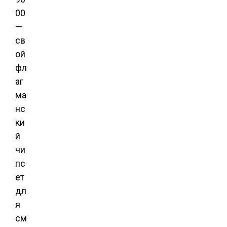
00
—
св
ой
фл
аг
ма
нс
ки
й
чи
пс
ет
дл
я
см