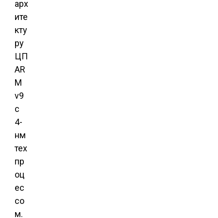
арх
ите
кту
ру
ЦП
AR
M
v9
с
4-
нм
тех
пр
оц
ес
со
м.