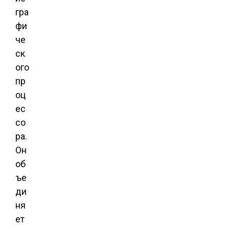
гра
фи
че
ск
ого
пр
оц
ес
со
ра.
Он
об
ъе
ди
ня
ет