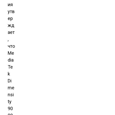
ия
утв
ер
жд
ает
,
что
Me
dia
Te
k
Di
me
nsi
ty
90