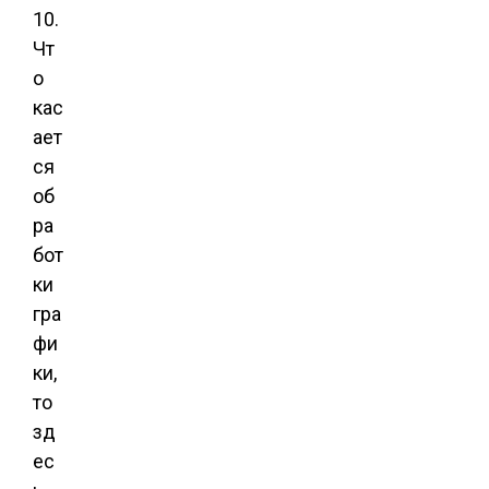
10.
Чт
о
кас
ает
ся
об
ра
бот
ки
гра
фи
ки,
то
зд
ес