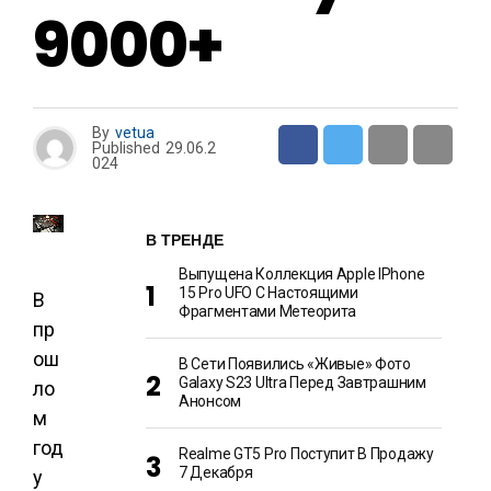
9000+
By
vetua
Published
29.06.2
024
В ТРЕНДЕ
Выпущена Коллекция Apple IPhone
15 Pro UFO С Настоящими
В
Фрагментами Метеорита
пр
ош
В Сети Появились «живые» Фото
Galaxy S23 Ultra Перед Завтрашним
ло
Анонсом
м
год
Realme GT5 Pro Поступит В Продажу
7 Декабря
у