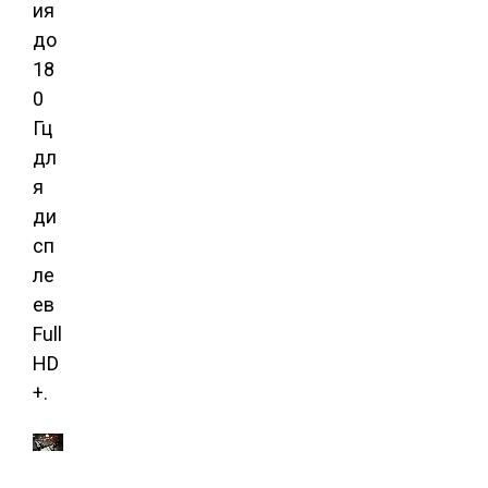
ия
до
18
0
Гц
дл
я
ди
сп
ле
ев
Full
HD
+.