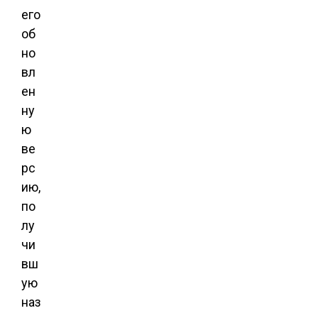
его
об
но
вл
ен
ну
ю
ве
рс
ию,
по
лу
чи
вш
ую
наз