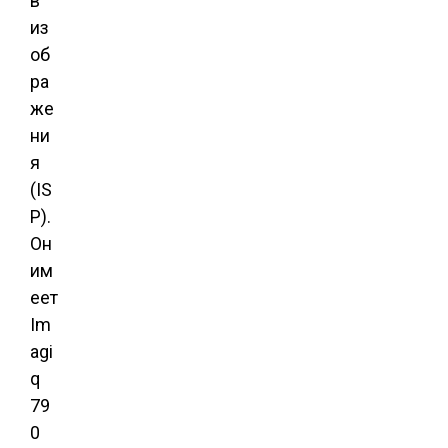
в
из
об
ра
же
ни
я
(IS
P).
Он
им
еет
Im
agi
q
79
0