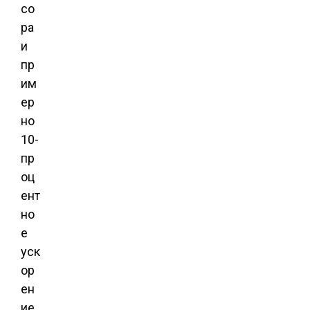
со
ра
и
пр
им
ер
но
10-
пр
оц
ент
но
е
уск
ор
ен
ие