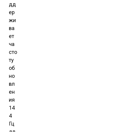
дд
ер
жи
ва
ет
ча
сто
ту
об
но
вл
ен
ия
14
4
Гц
дл