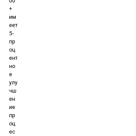
00
+
им
еет
5-
пр
оц
ент
но
е
улу
чш
ен
ие
пр
оц
ес