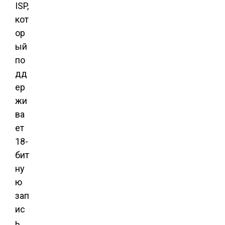
ISP,
кот
ор
ый
по
дд
ер
жи
ва
ет
18-
бит
ну
ю
зап
ис
ь