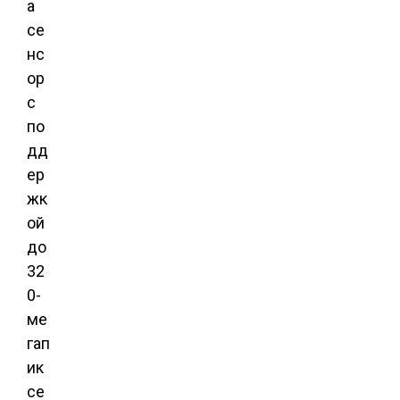
а
се
нс
ор
с
по
дд
ер
жк
ой
до
32
0-
ме
гап
ик
се